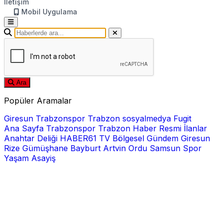
İletişim
Mobil Uygulama
Ara
Popüler Aramalar
Giresun
Trabzonspor
Trabzon
sosyalmedya
Fugit
Ana Sayfa
Trabzonspor
Trabzon Haber
Resmi İlanlar
Anahtar Deliği
HABER61 TV
Bölgesel
Gündem
Giresun
Rize
Gümüşhane
Bayburt
Artvin
Ordu
Samsun
Spor
Yaşam
Asayiş