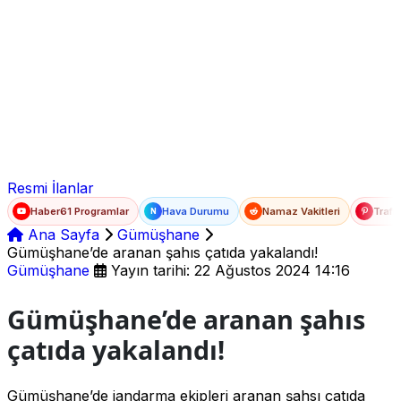
Ad Soyad
E-posta
Şifre
Resmi İlanlar
Haber61 Programlar
Hava Durumu
Namaz Vakitleri
Trafi
N
Ana Sayfa
Gümüşhane
Gümüşhane’de aranan şahıs çatıda yakalandı!
Gümüşhane
Yayın tarihi: 22 Ağustos 2024 14:16
Gümüşhane’de aranan şahıs
çatıda yakalandı!
Gümüşhane’de jandarma ekipleri aranan şahsı çatıda