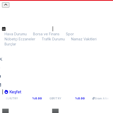
|
Hava Durumu
Borsa ve Finans
Spor
Nöbetçi Eczaneler
Trafik Durumu
Namaz Vakitleri
Burçlar
|
Keşfet
5,1141
64,2936
6.107,34
%0.00
%0.00
%0.00
GBP/TRY
Gram Altın