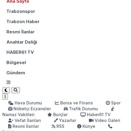
Ana Sayfa
Trabzonspor
Trabzon Haber
Resmi İlanlar
Anahtar Deliği
HABER61 TV
Bölgesel
Gündem
Hava Durumu
Borsa ve Finans
Spor
Nöbetçi Eczaneler
Trafik Durumu
Namaz Vakitleri
Burçlar
Haber61 TV
Vefat İlanları
Yazarlar
Video Galeri
Resmi İlanlar
RSS
Künye