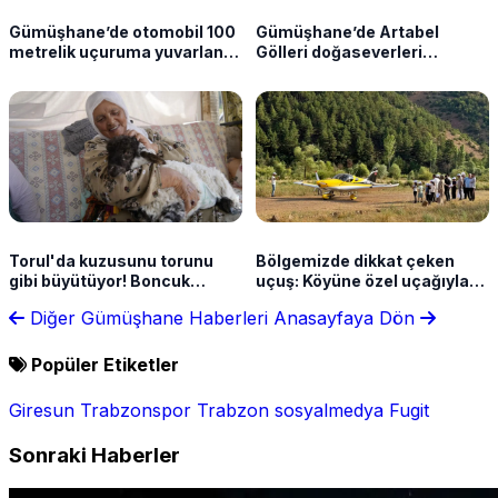
Gümüşhane’de otomobil 100
Gümüşhane’de Artabel
metrelik uçuruma yuvarlandı!
Gölleri doğaseverleri
1 kişi hayatını kaybetti
büyülüyor
Torul'da kuzusunu torunu
Bölgemizde dikkat çeken
gibi büyütüyor! Boncuk
uçuş: Köyüne özel uçağıyla
aileden biri oldu
geldi
Diğer Gümüşhane Haberleri
Anasayfaya Dön
Popüler Etiketler
Giresun
Trabzonspor
Trabzon
sosyalmedya
Fugit
Sonraki Haberler