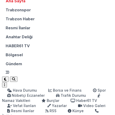
Ana Sayfa
Trabzonspor
Trabzon Haber
Resmi İlanlar
Anahtar Deliği
HABER61 TV
Bölgesel
Gündem
Hava Durumu
Borsa ve Finans
Spor
Nöbetçi Eczaneler
Trafik Durumu
Namaz Vakitleri
Burçlar
Haber61 TV
Vefat İlanları
Yazarlar
Video Galeri
Resmi İlanlar
RSS
Künye