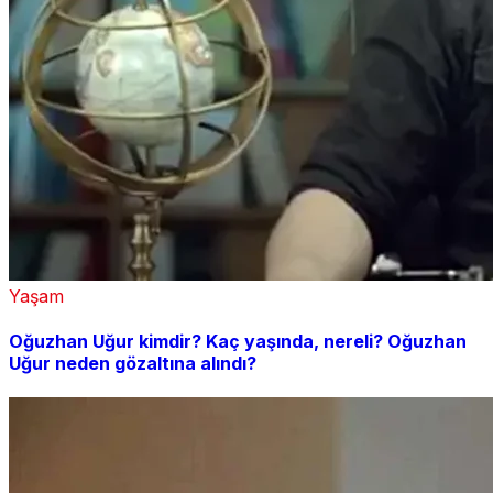
Yaşam
Oğuzhan Uğur kimdir? Kaç yaşında, nereli? Oğuzhan
Uğur neden gözaltına alındı?