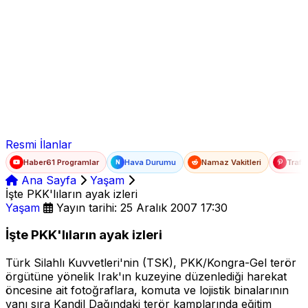
Ad Soyad
E-posta
Şifre
Resmi İlanlar
Haber61 Programlar
Hava Durumu
Namaz Vakitleri
Trafi
N
Ana Sayfa
Yaşam
İşte PKK'lıların ayak izleri
Yaşam
Yayın tarihi: 25 Aralık 2007 17:30
İşte PKK'lıların ayak izleri
Türk Silahlı Kuvvetleri'nin (TSK), PKK/Kongra-Gel terör
örgütüne yönelik Irak'ın kuzeyine düzenlediği harekat
öncesine ait fotoğraflara, komuta ve lojistik binalarının
yanı sıra Kandil Dağındaki terör kamplarında eğitim