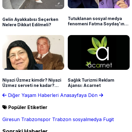
Tutuklanan sosyal medya
Gelin Ayakkabısı Seçerken
fenomeni Fatma Soydaş'ın
Nelere Dikkat Edilmeli?
ifadesi ortaya çıktı
Niyazi Üzmez kimdir? Niyazi
Sağlık Turizmi Reklam
Üzmez serveti ne kadar?
Ajansı: Acarnet
Kalbiye Sağlam'ın hikayesi
Diğer Yaşam Haberleri
Anasayfaya Dön
gündemde
Popüler Etiketler
Giresun
Trabzonspor
Trabzon
sosyalmedya
Fugit
Sonraki Haberler