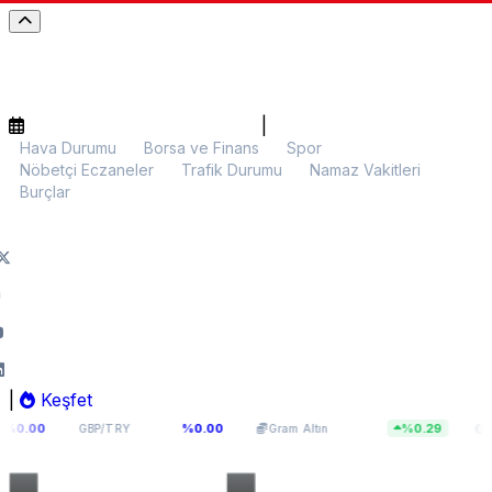
|
Hava Durumu
Borsa ve Finans
Spor
Nöbetçi Eczaneler
Trafik Durumu
Namaz Vakitleri
Burçlar
|
Keşfet
63,965
5.981,28
$64.
%0.00
%0.29
GBP/TRY
Gram Altın
BTC