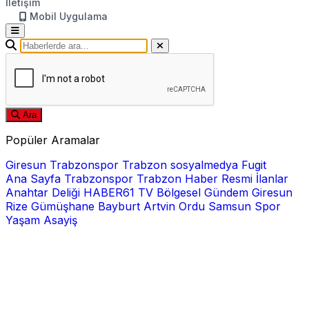
İletişim
Mobil Uygulama
Ara
Popüler Aramalar
Giresun
Trabzonspor
Trabzon
sosyalmedya
Fugit
Ana Sayfa
Trabzonspor
Trabzon Haber
Resmi İlanlar
Anahtar Deliği
HABER61 TV
Bölgesel
Gündem
Giresun
Rize
Gümüşhane
Bayburt
Artvin
Ordu
Samsun
Spor
Yaşam
Asayiş