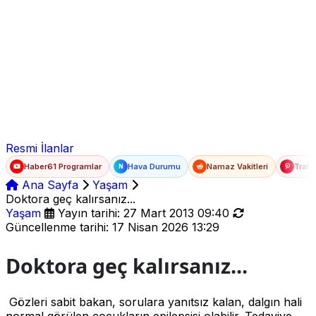
Ad Soyad
E-posta
Şifre
Resmi İlanlar
Haber61 Programlar
Hava Durumu
Namaz Vakitleri
Trafi
N
Ana Sayfa
Yaşam
Doktora geç kalırsanız...
Yaşam
Yayın tarihi: 27 Mart 2013 09:40
Güncellenme tarihi: 17 Nisan 2026 13:29
Doktora geç kalırsanız...
Gözleri sabit bakan, sorulara yanıtsız kalan, dalgın hali