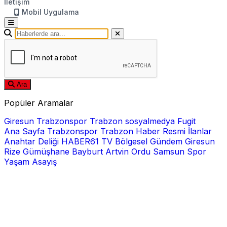
İletişim
Mobil Uygulama
Ara
Popüler Aramalar
Giresun
Trabzonspor
Trabzon
sosyalmedya
Fugit
Ana Sayfa
Trabzonspor
Trabzon Haber
Resmi İlanlar
Anahtar Deliği
HABER61 TV
Bölgesel
Gündem
Giresun
Rize
Gümüşhane
Bayburt
Artvin
Ordu
Samsun
Spor
Yaşam
Asayiş