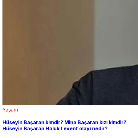
Yaşam
Hüseyin Başaran kimdir? Mina Başaran kızı kimdir?
Hüseyin Başaran Haluk Levent olayı nedir?