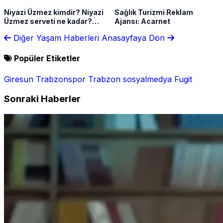
Niyazi Üzmez kimdir? Niyazi
Sağlık Turizmi Reklam
Üzmez serveti ne kadar?
Ajansı: Acarnet
Kalbiye Sağlam'ın hikayesi
Diğer Yaşam Haberleri
Anasayfaya Dön
gündemde
Popüler Etiketler
Giresun
Trabzonspor
Trabzon
sosyalmedya
Fugit
Sonraki Haberler