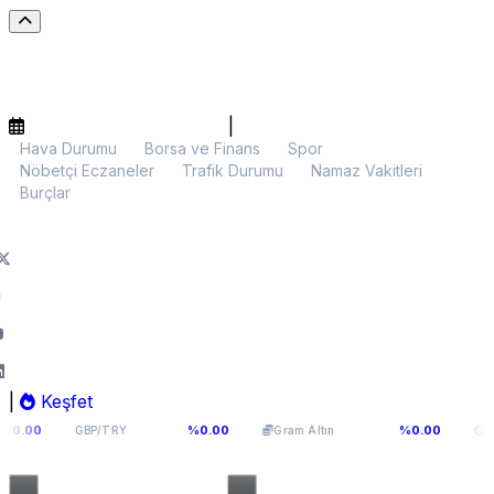
|
Hava Durumu
Borsa ve Finans
Spor
Nöbetçi Eczaneler
Trafik Durumu
Namaz Vakitleri
Burçlar
|
Keşfet
64,2936
6.107,34
$64.8
%0.00
%0.00
GBP/TRY
Gram Altın
BTC