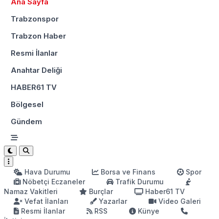
Ana Sayfa
Trabzonspor
Trabzon Haber
Resmi İlanlar
Anahtar Deliği
HABER61 TV
Bölgesel
Gündem
Hava Durumu
Borsa ve Finans
Spor
Nöbetçi Eczaneler
Trafik Durumu
Namaz Vakitleri
Burçlar
Haber61 TV
Vefat İlanları
Yazarlar
Video Galeri
Resmi İlanlar
RSS
Künye