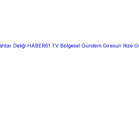
htar Deliği
HABER61 TV
Bölgesel
Gündem
Giresun
Rize
G