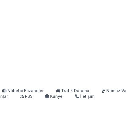
Nöbetçi Eczaneler
Trafik Durumu
Namaz Vak
anlar
RSS
Künye
İletişim