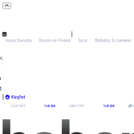
|
Hava Durumu
Borsa ve Finans
Spor
Nöbetçi Eczaneler
|
Keşfet
55,1141
64,2936
6
/TRY
%0.00
GBP/TRY
%0.00
Gram Altın