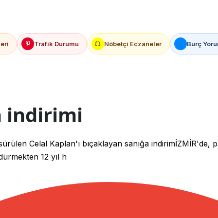
eri
Trafik Durumu
Nöbetçi Eczaneler
Burç Yoru
 indirimi
e sürülen Celal Kaplan'ı bıçaklayan sanığa indirimİZMİR'de, 
ldürmekten 12 yıl h