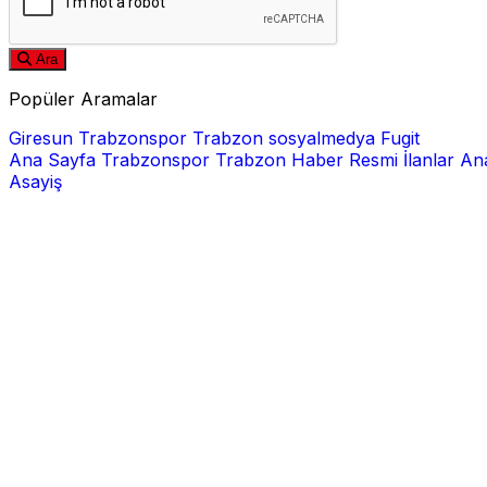
Ara
Popüler Aramalar
Giresun
Trabzonspor
Trabzon
sosyalmedya
Fugit
Ana Sayfa
Trabzonspor
Trabzon Haber
Resmi İlanlar
Ana
Asayiş
E-posta
Şifre