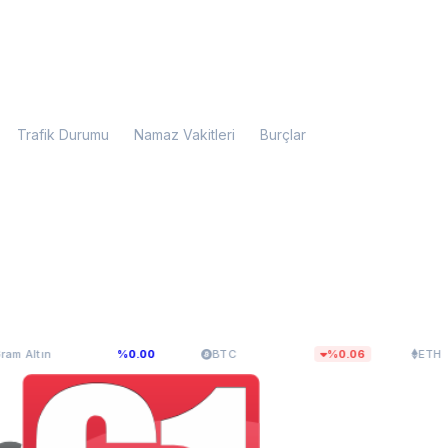
Trafik Durumu
Namaz Vakitleri
Burçlar
.107,34
$65.010,25
$1.919,8
%0.00
BTC
%0.06
ETH