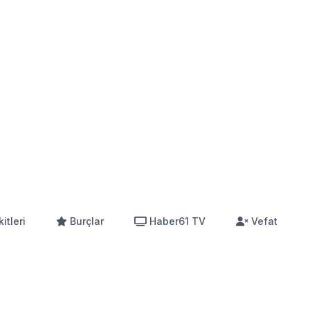
itleri
Burçlar
Haber61 TV
Vefat