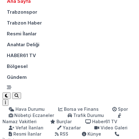
Ana Sayfa
Trabzonspor
Trabzon Haber
Resmi İlanlar
Anahtar Deliği
HABER61 TV
Bölgesel
Gündem
Hava Durumu
Borsa ve Finans
Spor
Nöbetçi Eczaneler
Trafik Durumu
Namaz Vakitleri
Burçlar
Haber61 TV
Vefat İlanları
Yazarlar
Video Galeri
Resmi İlanlar
RSS
Künye