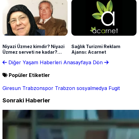
Niyazi Üzmez kimdir? Niyazi
Sağlık Turizmi Reklam
Üzmez serveti ne kadar?
Ajansı: Acarnet
Kalbiye Sağlam'ın hikayesi
Diğer Yaşam Haberleri
Anasayfaya Dön
gündemde
Popüler Etiketler
Giresun
Trabzonspor
Trabzon
sosyalmedya
Fugit
Sonraki Haberler