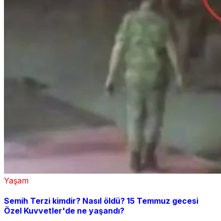
Yaşam
Semih Terzi kimdir? Nasıl öldü? 15 Temmuz gecesi
Özel Kuvvetler'de ne yaşandı?