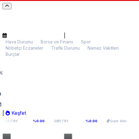
|
Hava Durumu
Borsa ve Finans
Spor
Nöbetçi Eczaneler
Trafik Durumu
Namaz Vakitleri
Burçlar
|
Keşfet
976
64,0893
5.974,49
%0.00
%0.00
%0.04
GBP/TRY
Gram Altın