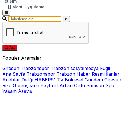
İletişim
Mobil Uygulama
Ara
Popüler Aramalar
Giresun
Trabzonspor
Trabzon
sosyalmedya
Fugit
Ana Sayfa
Trabzonspor
Trabzon Haber
Resmi İlanlar
Anahtar Deliği
HABER61 TV
Bölgesel
Gündem
Giresun
Rize
Gümüşhane
Bayburt
Artvin
Ordu
Samsun
Spor
Yaşam
Asayiş