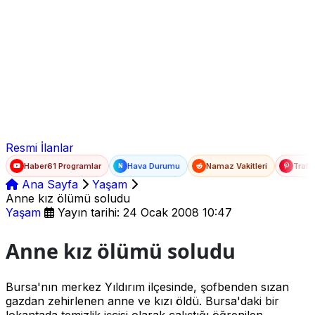
Ad Soyad
E-posta
Şifre
Resmi İlanlar
Haber61 Programlar
Hava Durumu
Namaz Vakitleri
Trafi
N
Ana Sayfa
Yaşam
Anne kız ölümü soludu
Yaşam
Yayın tarihi: 24 Ocak 2008 10:47
Anne kız ölümü soludu
Bursa'nın merkez Yıldırım ilçesinde, şofbenden sızan
gazdan zehirlenen anne ve kızı öldü. Bursa'daki bir