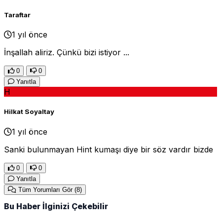
Taraftar
1 yıl önce
İnşallah aliriz. Çünkü bizi istiyor ...
0
0
Yanıtla
H
Hilkat Soyaltay
1 yıl önce
Sanki bulunmayan Hint kumaşı diye bir söz vardır bizde
0
0
Yanıtla
Tüm Yorumları Gör
(8)
Bu Haber İlginizi Çekebilir