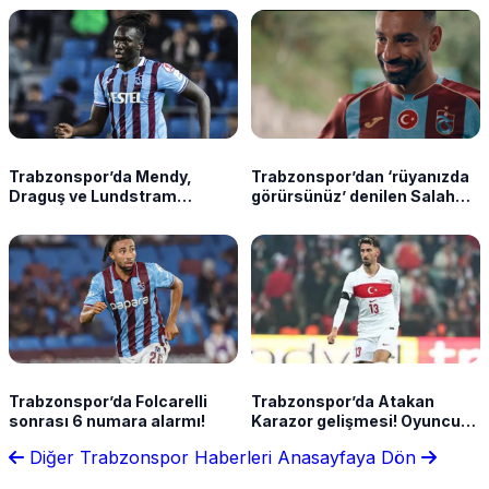
Trabzonspor’da Mendy,
Trabzonspor’dan ‘rüyanızda
Draguş ve Lundstram
görürsünüz’ denilen Salah
çıkmazı! Ayrılık planı net
videosu için göndermeli
video! Bizde rüyalar gerçek
olur!
Trabzonspor’da Folcarelli
Trabzonspor’da Atakan
sonrası 6 numara alarmı!
Karazor gelişmesi! Oyuncu
cephesinden net yanıt
Diğer Trabzonspor Haberleri
Anasayfaya Dön