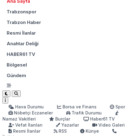
Ana Sayfa
Trabzonspor
Trabzon Haber
Resmi İlanlar
Anahtar Deliği
HABER61 TV
Bölgesel
Gündem
Hava Durumu
Borsa ve Finans
Spor
Nöbetçi Eczaneler
Trafik Durumu
Namaz Vakitleri
Burçlar
Haber61 TV
Vefat İlanları
Yazarlar
Video Galeri
Resmi İlanlar
RSS
Künye