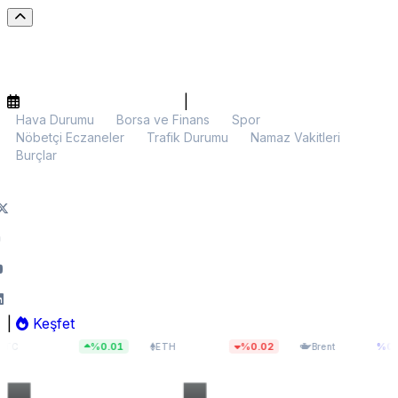
|
Hava Durumu
Borsa ve Finans
Spor
Nöbetçi Eczaneler
Trafik Durumu
Namaz Vakitleri
Burçlar
|
Keşfet
93,10
$1.916,23
$83,55
%0.01
%0.02
%0.00
ETH
Brent
BI