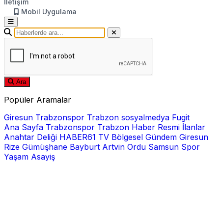
İletişim
Mobil Uygulama
Ara
Popüler Aramalar
Giresun
Trabzonspor
Trabzon
sosyalmedya
Fugit
Ana Sayfa
Trabzonspor
Trabzon Haber
Resmi İlanlar
Anahtar Deliği
HABER61 TV
Bölgesel
Gündem
Giresun
Rize
Gümüşhane
Bayburt
Artvin
Ordu
Samsun
Spor
Yaşam
Asayiş