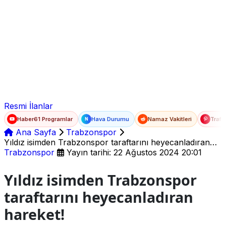
Ad Soyad
E-posta
Şifre
Resmi İlanlar
Haber61 Programlar
Hava Durumu
Namaz Vakitleri
Trafi
N
Ana Sayfa
Trabzonspor
Yıldız isimden Trabzonspor taraftarını heyecanladıran
hareket!
Trabzonspor
Yayın tarihi: 22 Ağustos 2024 20:01
Yıldız isimden Trabzonspor
taraftarını heyecanladıran
hareket!