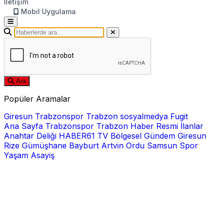
İletişim
Mobil Uygulama
Ara
Popüler Aramalar
Giresun
Trabzonspor
Trabzon
sosyalmedya
Fugit
Ana Sayfa
Trabzonspor
Trabzon Haber
Resmi İlanlar
Anahtar Deliği
HABER61 TV
Bölgesel
Gündem
Giresun
Rize
Gümüşhane
Bayburt
Artvin
Ordu
Samsun
Spor
Yaşam
Asayiş