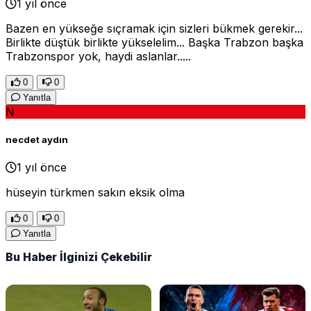
1 yıl önce
Bazen en yükseğe sıçramak için sizleri bükmek gerekir...
Birlikte düştük birlikte yükselelim... Başka Trabzon başka
Trabzonspor yok, haydi aslanlar.....
0
0
Yanıtla
N
necdet aydın
1 yıl önce
hüseyin türkmen sakın eksik olma
0
0
Yanıtla
Bu Haber İlginizi Çekebilir