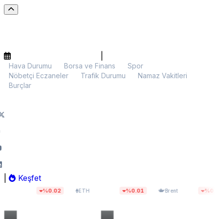
|
Hava Durumu
Borsa ve Finans
Spor
Nöbetçi Eczaneler
Trafik Durumu
Namaz Vakitleri
Burçlar
|
Keşfet
$1.912,09
$82,20
%0.02
%0.01
%0.35
ETH
Brent
BIST 1