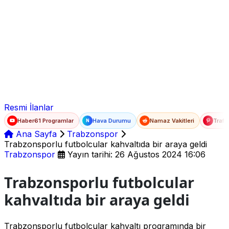
Ad Soyad
E-posta
Şifre
Resmi İlanlar
Haber61 Programlar
Hava Durumu
Namaz Vakitleri
Trafi
N
Ana Sayfa
Trabzonspor
Trabzonsporlu futbolcular kahvaltıda bir araya geldi
Trabzonspor
Yayın tarihi: 26 Ağustos 2024 16:06
Trabzonsporlu futbolcular
kahvaltıda bir araya geldi
Trabzonsporlu futbolcular kahvaltı programında bir