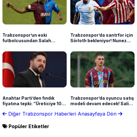
Trabzonspor’un eski
Trabzonspor’da santrfor için
futbolcusundan Salah
Sörloth bekleniyor! Nunez
açıklaması: “Olumlu
hazırda tutuluyor
referans verdim”
Anahtar Parti’den fındık
Trabzonspor’da oyuncu satış
fiyatına tepki: “Üreticiye 10-
modeli devam edecek! Salih
15 lira kaldı”
sonrası plan değişmedi
Diğer Trabzonspor Haberleri
Anasayfaya Dön
Popüler Etiketler