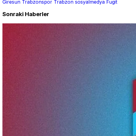
Giresun
Trabzonspor
Trabzon
sosyalmedya
Fugit
Sonraki Haberler