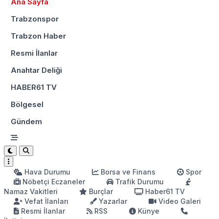
Ana Sayfa
Trabzonspor
Trabzon Haber
Resmi İlanlar
Anahtar Deliği
HABER61 TV
Bölgesel
Gündem
Hava Durumu
Borsa ve Finans
Spor
Nöbetçi Eczaneler
Trafik Durumu
Namaz Vakitleri
Burçlar
Haber61 TV
Vefat İlanları
Yazarlar
Video Galeri
Resmi İlanlar
RSS
Künye