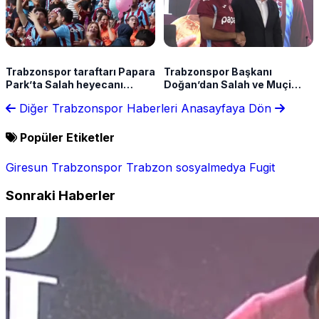
Trabzonspor taraftarı Papara
Trabzonspor Başkanı
Park’ta Salah heyecanı
Doğan’dan Salah ve Muçi
yaşıyor
sözleri! “Beni çok
Diğer Trabzonspor Haberleri
Anasayfaya Dön
duygulandırdı”
Popüler Etiketler
Giresun
Trabzonspor
Trabzon
sosyalmedya
Fugit
Sonraki Haberler