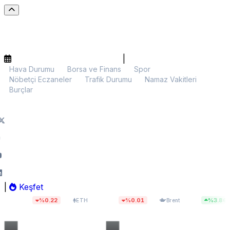
|
Hava Durumu
Borsa ve Finans
Spor
Nöbetçi Eczaneler
Trafik Durumu
Namaz Vakitleri
Burçlar
|
Keşfet
7
$1.913,75
$82,52
%0.22
%0.01
%3.86
ETH
Brent
BIST 