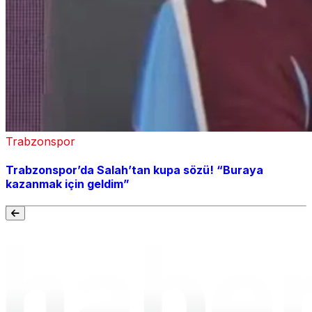
Trabzonspor
Trabzonspor’da Salah’tan kupa sözü! “Buraya
kazanmak için geldim”