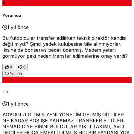
Y
Yorumcu
1 yıl önce
Bu futbolcular transfer edilirken teknik direktör kendisi
değil miydi? Şimdi yedek kulübesine bile alınmıyorlar.
İkisine de bonservis bedeli ödenmiş. Madem yeterli
görmüyor peki neden transfer edilmelerine onay verdi?
0
0
Yanıtla
T
TS
1 yıl önce
AGAOGLU GİTMİŞ YENİ YÖNETİM GELMİŞ GİTTİLER
NE KADAR BOŞ İŞE YARAMAZ TRANSFER ETTİLER,
NENAD DİYE BİRİNİ BULDULAR YIKTI TAKIMI, AVCI
DEDİLER HOCA EMEKLİ OLMUŞ HİÇ BİR FAYDASI YOK.