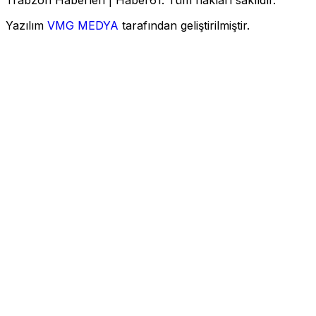
Trabzon Haberleri | Haber61. Tüm hakları saklıdır.
Yazılım
VMG MEDYA
tarafından geliştirilmiştir.