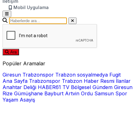
İletişim
Mobil Uygulama
Ara
Popüler Aramalar
Giresun
Trabzonspor
Trabzon
sosyalmedya
Fugit
Ana Sayfa
Trabzonspor
Trabzon Haber
Resmi İlanlar
Anahtar Deliği
HABER61 TV
Bölgesel
Gündem
Giresun
Rize
Gümüşhane
Bayburt
Artvin
Ordu
Samsun
Spor
Yaşam
Asayiş