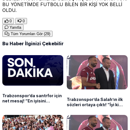
BU YÖNETİMDE FUTBOLU BİLEN BİR KİŞİ YOK BELLİ
OLDU.
0
0
Yanıtla
Tüm Yorumları Gör
(29)
Bu Haber İlginizi Çekebilir
Trabzonspor’da santrfor için
Trabzonspor’da Salah’ın ilk
net mesaj! “En iyisini
sözleri ortaya çıktı! “İyi ki
getirmeye çalışıyoruz”
beni buraya getirdiniz”