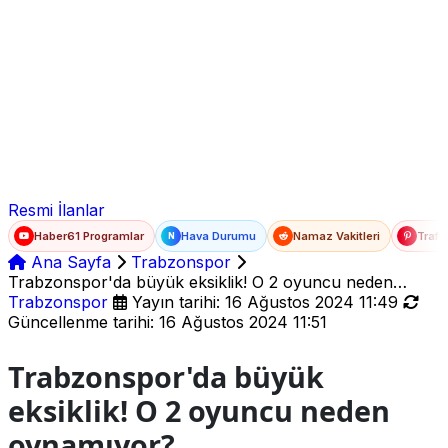
Ad Soyad
E-posta
Şifre
Resmi İlanlar
Haber61 Programlar
Hava Durumu
Namaz Vakitleri
Trafi
N
Ana Sayfa
Trabzonspor
Trabzonspor'da büyük eksiklik! O 2 oyuncu neden
oynamıyor?
Trabzonspor
Yayın tarihi: 16 Ağustos 2024 11:49
Güncellenme tarihi: 16 Ağustos 2024 11:51
Trabzonspor'da büyük
eksiklik! O 2 oyuncu neden
oynamıyor?