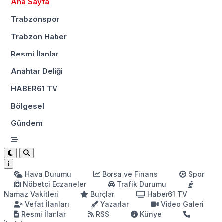
Ana Sayfa
Trabzonspor
Trabzon Haber
Resmi İlanlar
Anahtar Deliği
HABER61 TV
Bölgesel
Gündem
Hava Durumu
Borsa ve Finans
Spor
Nöbetçi Eczaneler
Trafik Durumu
Namaz Vakitleri
Burçlar
Haber61 TV
Vefat İlanları
Yazarlar
Video Galeri
Resmi İlanlar
RSS
Künye