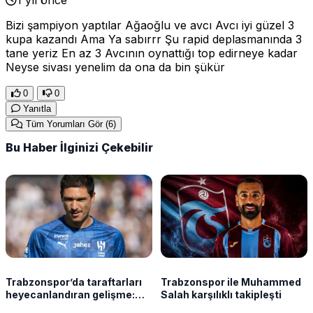
Bizi şampiyon yaptılar Ağaoğlu ve avcı Avcı iyi güzel 3
kupa kazandı Ama Ya sabırrr Şu rapid deplasmanında 3
tane yeriz En az 3 Avcının oynattığı top edirneye kadar
Neyse sivası yenelim da ona da bin şükür
0
0
Yanıtla
Tüm Yorumları Gör
(6)
Bu Haber İlginizi Çekebilir
Trabzonspor’da taraftarları
Trabzonspor ile Muhammed
heyecanlandıran gelişme:
Salah karşılıklı takipleşti
Darwin Nunez transferinde