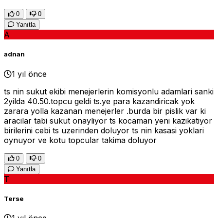
0
0
Yanıtla
A
adnan
1 yıl önce
ts nin sukut ekibi menejerlerin komisyonlu adamlari sanki
2yilda 40.50.topcu geldi ts.ye para kazandiricak yok
zarara yolla kazanan menejerler .burda bir pislik var ki
aracilar tabi sukut onayliyor ts kocaman yeni kazikatiyor
birilerini cebi ts uzerinden doluyor ts nin kasasi yoklari
oynuyor ve kotu topcular takima doluyor
0
0
Yanıtla
T
Terse
1 yıl önce