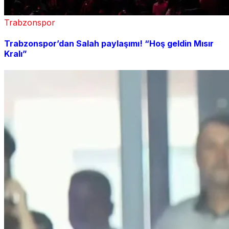
Trabzonspor
Trabzonspor’dan Salah paylaşımı! “Hoş geldin Mısır
Kralı”