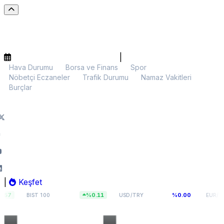
|
Hava Durumu
Borsa ve Finans
Spor
Nöbetçi Eczaneler
Trafik Durumu
Namaz Vakitleri
Burçlar
|
Keşfet
13.703,10
47,5708
54,817
%0.11
%0.00
IST 100
USD/TRY
EUR/TRY