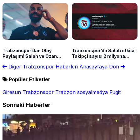
sona doğru
Trabzonspor’dan Olay
Trabzonspor’da Salah etkisi!
Paylaşım! Salah ve Ozan
Takipçi sayısı 2 milyona
Tufan’ın Oğlu Yan Yana
ulaştı
Diğer Trabzonspor Haberleri
Anasayfaya Dön
Popüler Etiketler
Giresun
Trabzonspor
Trabzon
sosyalmedya
Fugit
Sonraki Haberler