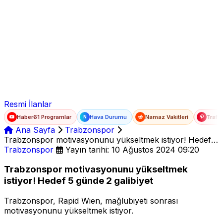
Ad Soyad
E-posta
Şifre
Resmi İlanlar
Haber61 Programlar
Hava Durumu
Namaz Vakitleri
Trafi
N
Ana Sayfa
Trabzonspor
Trabzonspor motivasyonunu yükseltmek istiyor! Hedef 5
günde 2 galibiyet
Trabzonspor
Yayın tarihi: 10 Ağustos 2024 09:20
Trabzonspor motivasyonunu yükseltmek
istiyor! Hedef 5 günde 2 galibiyet
Trabzonspor, Rapid Wien, mağlubiyeti sonrası
motivasyonunu yükseltmek istiyor.