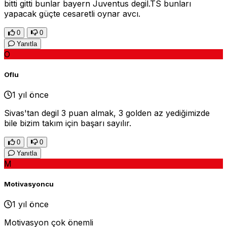
bitti gitti bunlar bayern Juventus degil.TS bunları
yapacak güçte cesaretli oynar avcı.
0
0
Yanıtla
O
Oflu
1 yıl önce
Sivas'tan degil 3 puan almak, 3 golden az yediğimizde
bile bizim takım için başarı sayılır.
0
0
Yanıtla
M
Motivasyoncu
1 yıl önce
Motivasyon çok önemli