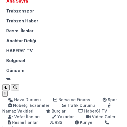
Ana Sayfa
Trabzonspor
Trabzon Haber
Resmi İlanlar
Anahtar Deliği
HABER61 TV
Bölgesel
Gündem
Hava Durumu
Borsa ve Finans
Spor
Nöbetçi Eczaneler
Trafik Durumu
Namaz Vakitleri
Burçlar
Haber61 TV
Vefat İlanları
Yazarlar
Video Galeri
Resmi İlanlar
RSS
Künye