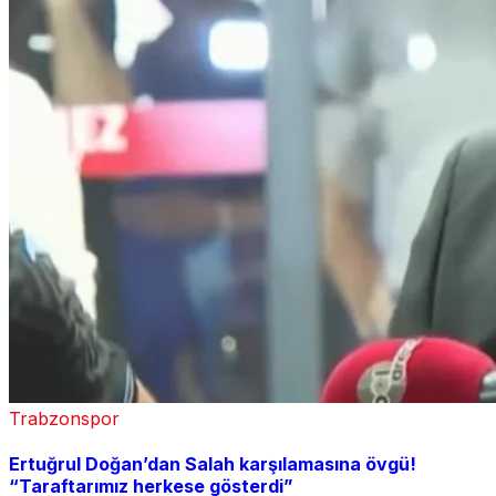
Trabzonspor
Ertuğrul Doğan’dan Salah karşılamasına övgü!
“Taraftarımız herkese gösterdi”