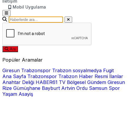
İletişim
Mobil Uygulama
Ara
Popüler Aramalar
Giresun
Trabzonspor
Trabzon
sosyalmedya
Fugit
Ana Sayfa
Trabzonspor
Trabzon Haber
Resmi İlanlar
Anahtar Deliği
HABER61 TV
Bölgesel
Gündem
Giresun
Rize
Gümüşhane
Bayburt
Artvin
Ordu
Samsun
Spor
Yaşam
Asayiş