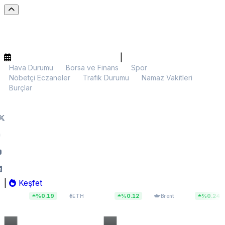
|
Hava Durumu
Borsa ve Finans
Spor
Nöbetçi Eczaneler
Trafik Durumu
Namaz Vakitleri
Burçlar
|
Keşfet
$1.908,84
$79,64
%0.19
%0.12
%0.24
ETH
Brent
BIST 10