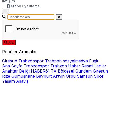
İletişim
Mobil Uygulama
Ara
Popüler Aramalar
Giresun
Trabzonspor
Trabzon
sosyalmedya
Fugit
Ana Sayfa
Trabzonspor
Trabzon Haber
Resmi İlanlar
Anahtar Deliği
HABER61 TV
Bölgesel
Gündem
Giresun
Rize
Gümüşhane
Bayburt
Artvin
Ordu
Samsun
Spor
Yaşam
Asayiş