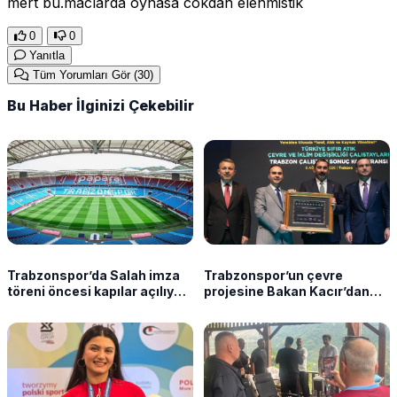
mert bu.maclarda oynasa cokdan elenmistik
0
0
Yanıtla
Tüm Yorumları Gör
(30)
Bu Haber İlginizi Çekebilir
Trabzonspor’da Salah imza
Trabzonspor’un çevre
töreni öncesi kapılar açılıyor!
projesine Bakan Kacır’dan
Saati belli oldu
teşekkür belgesi