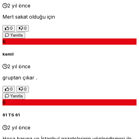
2 yıl önce
Mert sakat olduğu için
0
0
Yanıtla
K
kamil
2 yıl önce
gruptan çıkar .
0
0
Yanıtla
6
61 TS 61
2 yıl önce
Hoca basına ve İstanbul gazetelerinin yönlendirmesi ile