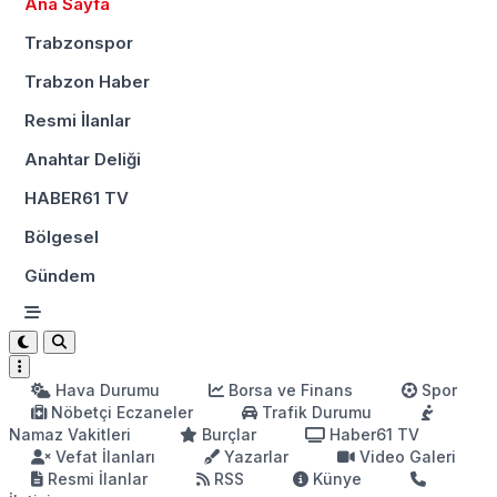
Ana Sayfa
Trabzonspor
Trabzon Haber
Resmi İlanlar
Anahtar Deliği
HABER61 TV
Bölgesel
Gündem
Hava Durumu
Borsa ve Finans
Spor
Nöbetçi Eczaneler
Trafik Durumu
Namaz Vakitleri
Burçlar
Haber61 TV
Vefat İlanları
Yazarlar
Video Galeri
Resmi İlanlar
RSS
Künye