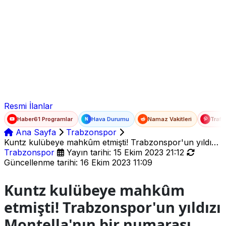
Ad Soyad
E-posta
Şifre
Resmi İlanlar
Haber61 Programlar
Hava Durumu
Namaz Vakitleri
Trafi
N
Ana Sayfa
Trabzonspor
Kuntz kulübeye mahkûm etmişti! Trabzonspor'un yıldızı
Montella'nın bir numarası oldu
Trabzonspor
Yayın tarihi: 15 Ekim 2023 21:12
Güncellenme tarihi: 16 Ekim 2023 11:09
Kuntz kulübeye mahkûm
etmişti! Trabzonspor'un yıldızı
Montella'nın bir numarası