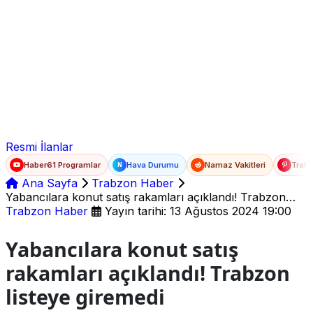
Ad Soyad
E-posta
Şifre
Resmi İlanlar
Haber61 Programlar
Hava Durumu
Namaz Vakitleri
Trafi
N
Ana Sayfa
Trabzon Haber
Yabancılara konut satış rakamları açıklandı! Trabzon
listeye giremedi
Trabzon Haber
Yayın tarihi: 13 Ağustos 2024 19:00
Yabancılara konut satış
rakamları açıklandı! Trabzon
listeye giremedi