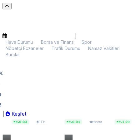
|
Hava Durumu
Borsa ve Finans
Spor
Nöbetçi Eczaneler
Trafik Durumu
Namaz Vakitleri
Burçlar
|
Keşfet
$1.919,69
$83,55
13.
.03
%0.01
%1.29
ETH
Brent
BIST 100