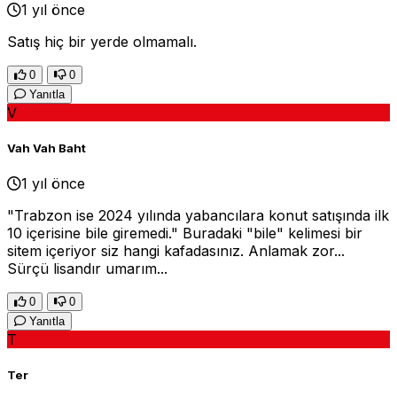
1 yıl önce
Satış hiç bir yerde olmamalı.
0
0
Yanıtla
V
Vah Vah Baht
1 yıl önce
"Trabzon ise 2024 yılında yabancılara konut satışında ilk
10 içerisine bile giremedi." Buradaki "bile" kelimesi bir
sitem içeriyor siz hangi kafadasınız. Anlamak zor...
Sürçü lisandır umarım...
0
0
Yanıtla
T
Ter