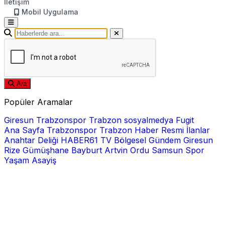
İletişim
Mobil Uygulama
Ara
Popüler Aramalar
Giresun
Trabzonspor
Trabzon
sosyalmedya
Fugit
Ana Sayfa
Trabzonspor
Trabzon Haber
Resmi İlanlar
Anahtar Deliği
HABER61 TV
Bölgesel
Gündem
Giresun
Rize
Gümüşhane
Bayburt
Artvin
Ordu
Samsun
Spor
Yaşam
Asayiş