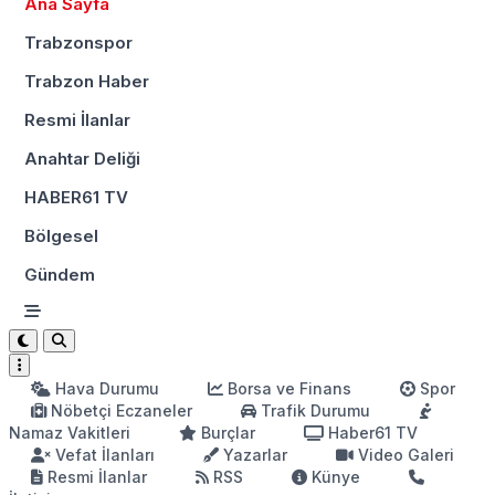
Ana Sayfa
Trabzonspor
Trabzon Haber
Resmi İlanlar
Anahtar Deliği
HABER61 TV
Bölgesel
Gündem
Hava Durumu
Borsa ve Finans
Spor
Nöbetçi Eczaneler
Trafik Durumu
Namaz Vakitleri
Burçlar
Haber61 TV
Vefat İlanları
Yazarlar
Video Galeri
Resmi İlanlar
RSS
Künye