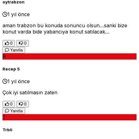
oytrabzon
1 yıl önce
aman trabzon bu konuda sonuncu olsun…sanki bize
konut varda bide yabancıya konut satılacak…
0
0
Yanıtla
R
Recep 5
1 yıl önce
Çok iyi satılmasın zaten
0
0
Yanıtla
T
Trbli