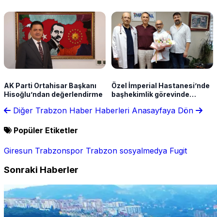
annesinin cenaze programı
çağrısı
belli oldu
AK Parti Ortahisar Başkanı
Özel İmperial Hastanesi’nde
Hisoğlu’ndan değerlendirme
başhekimlik görevinde
değişim
Diğer Trabzon Haber Haberleri
Anasayfaya Dön
Popüler Etiketler
Giresun
Trabzonspor
Trabzon
sosyalmedya
Fugit
Sonraki Haberler