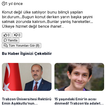
1 yıl önce
Konut değil ülke satılıyor bunu bilinçli yapilan
bir.durum...Bugun konut derken yarın başka şeyini
satmak zorunda kalırsın..Bunlar yanlış hareketler...
Ülkeye hizmet değil bence ihanet .
0
0
Yanıtla
Tüm Yorumları Gör
(8)
Bu Haber İlginizi Çekebilir
Trabzon Üniversitesi Rektörü
15 yaşındaki Emir’in acısı
Emin Aşıkkutlu’nun
dinmedi! Trabzon’da adalet