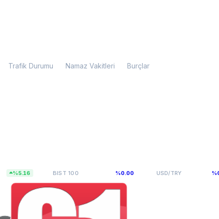
Trafik Durumu
Namaz Vakitleri
Burçlar
13.703,10
47,5927
16
BIST 100
%0.00
USD/TRY
%0.00