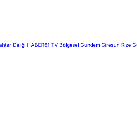
htar Deliği
HABER61 TV
Bölgesel
Gündem
Giresun
Rize
G