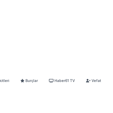
itleri
Burçlar
Haber61 TV
Vefat