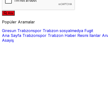
Ara
Popüler Aramalar
Giresun
Trabzonspor
Trabzon
sosyalmedya
Fugit
Ana Sayfa
Trabzonspor
Trabzon Haber
Resmi İlanlar
Ana
Asayiş
E-posta
Şifre