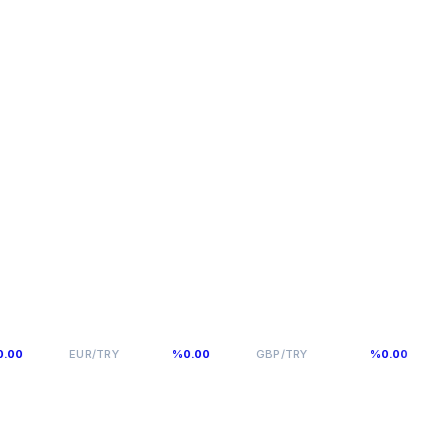
54,976
64,0893
EUR/TRY
%0.00
GBP/TRY
%0.00
Gram 