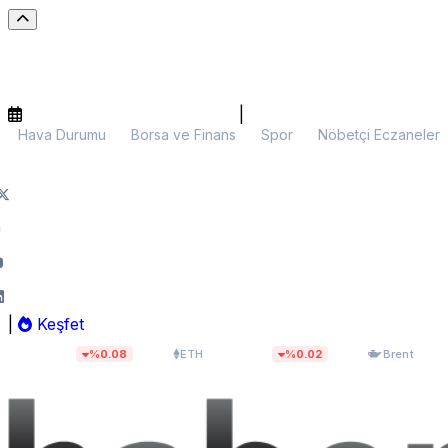
|
Hava Durumu
Borsa ve Finans
Spor
Nöbetçi Eczaneler
|
Keşfet
4,21
$1.905,36
$83,55
%0.08
ETH
%0.02
Brent
%5.