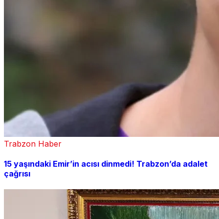
Trabzon Haber
15 yaşındaki Emir’in acısı dinmedi! Trabzon’da adalet
çağrısı