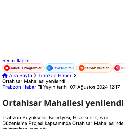
Ad Soyad
E-posta
Şifre
Resmi İlanlar
Haber61 Programlar
Hava Durumu
Namaz Vakitleri
Trafi
N
Ana Sayfa
Trabzon Haber
Ortahisar Mahallesi yenilendi
Trabzon Haber
Yayın tarihi: 07 Ağustos 2024 12:17
Ortahisar Mahallesi yenilendi
Trabzon Büyükşehir Belediyesi, Hisarkent Çevre
Düzenleme Projesi kapsamında Ortahisar Mahallesi’nde