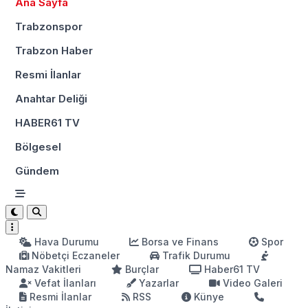
Ana Sayfa
Trabzonspor
Trabzon Haber
Resmi İlanlar
Anahtar Deliği
HABER61 TV
Bölgesel
Gündem
Hava Durumu
Borsa ve Finans
Spor
Nöbetçi Eczaneler
Trafik Durumu
Namaz Vakitleri
Burçlar
Haber61 TV
Vefat İlanları
Yazarlar
Video Galeri
Resmi İlanlar
RSS
Künye