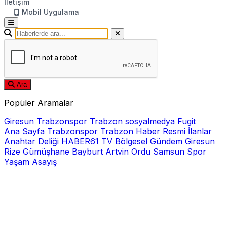
İletişim
Mobil Uygulama
Ara
Popüler Aramalar
Giresun
Trabzonspor
Trabzon
sosyalmedya
Fugit
Ana Sayfa
Trabzonspor
Trabzon Haber
Resmi İlanlar
Anahtar Deliği
HABER61 TV
Bölgesel
Gündem
Giresun
Rize
Gümüşhane
Bayburt
Artvin
Ordu
Samsun
Spor
Yaşam
Asayiş