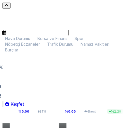
|
Hava Durumu
Borsa ve Finans
Spor
Nöbetçi Eczaneler
Trafik Durumu
Namaz Vakitleri
Burçlar
|
Keşfet
7
$1.918,83
$83,55
%0.00
%0.00
%1.29
ETH
Brent
BIST 100