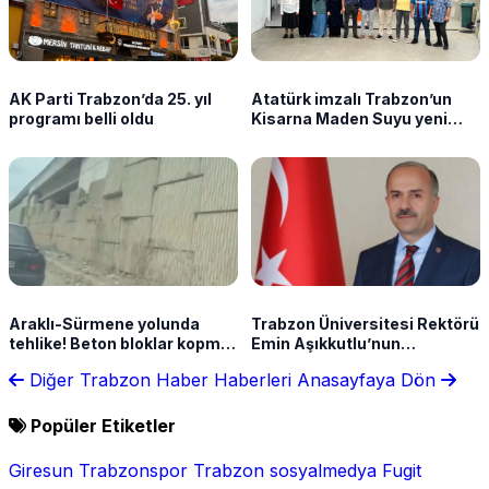
AK Parti Trabzon’da 25. yıl
Atatürk imzalı Trabzon’un
programı belli oldu
Kisarna Maden Suyu yeni
yüzüyle tanıtıldı!
Araklı-Sürmene yolunda
Trabzon Üniversitesi Rektörü
tehlike! Beton bloklar kopma
Emin Aşıkkutlu’nun
noktasında
annesinin cenaze programı
Diğer Trabzon Haber Haberleri
Anasayfaya Dön
belli oldu
Popüler Etiketler
Giresun
Trabzonspor
Trabzon
sosyalmedya
Fugit