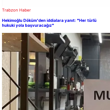
Trabzon Haber
Hekimoğlu Döküm'den iddialara yanıt: "Her türlü
hukuki yola başvuracağız"