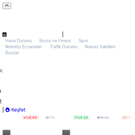
|
Hava Durumu
Borsa ve Finans
Spor
Nöbetçi Eczaneler
Trafik Durumu
Namaz Vakitleri
Burçlar
|
Keşfet
,22
$1.912,29
$82,34
%0.05
%0.10
%0.18
ETH
Brent
BIS