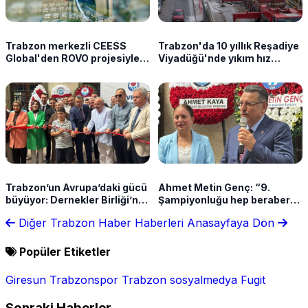
Trabzon merkezli CEESS
Trabzon'da 10 yıllık Reşadiye
Global'den ROVO projesiyle
Viyadüğü'nde yıkım hız
yeni satış modeli
kazandı! İlk blok kaldırıldı
Trabzon’un Avrupa’daki gücü
Ahmet Metin Genç: “9.
büyüyor: Dernekler Birliği’nin
Şampiyonluğu hep beraber
şubesi açıldı
kutlarız”
Diğer Trabzon Haber Haberleri
Anasayfaya Dön
Popüler Etiketler
Giresun
Trabzonspor
Trabzon
sosyalmedya
Fugit
Sonraki Haberler