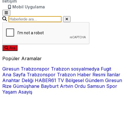
İletişim
Mobil Uygulama
Ara
Popüler Aramalar
Giresun
Trabzonspor
Trabzon
sosyalmedya
Fugit
Ana Sayfa
Trabzonspor
Trabzon Haber
Resmi İlanlar
Anahtar Deliği
HABER61 TV
Bölgesel
Gündem
Giresun
Rize
Gümüşhane
Bayburt
Artvin
Ordu
Samsun
Spor
Yaşam
Asayiş