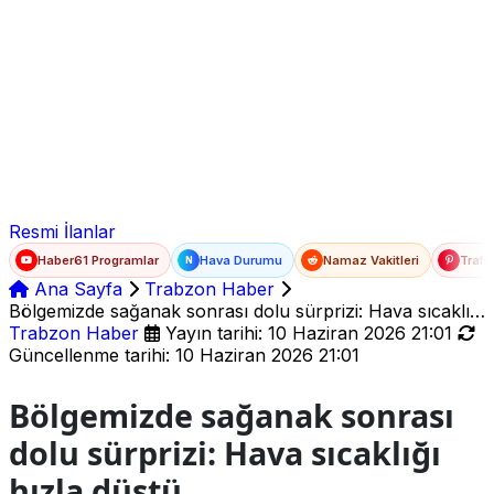
Ad Soyad
E-posta
Şifre
Resmi İlanlar
Haber61 Programlar
Hava Durumu
Namaz Vakitleri
Trafi
N
Ana Sayfa
Trabzon Haber
Bölgemizde sağanak sonrası dolu sürprizi: Hava sıcaklığı
hızla düştü
Trabzon Haber
Yayın tarihi: 10 Haziran 2026 21:01
Güncellenme tarihi: 10 Haziran 2026 21:01
Bölgemizde sağanak sonrası
dolu sürprizi: Hava sıcaklığı
hızla düştü