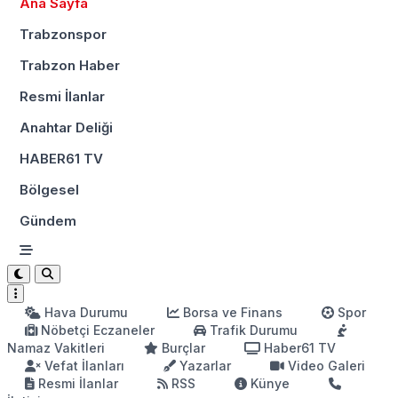
Ana Sayfa
Trabzonspor
Trabzon Haber
Resmi İlanlar
Anahtar Deliği
HABER61 TV
Bölgesel
Gündem
Hava Durumu
Borsa ve Finans
Spor
Nöbetçi Eczaneler
Trafik Durumu
Namaz Vakitleri
Burçlar
Haber61 TV
Vefat İlanları
Yazarlar
Video Galeri
Resmi İlanlar
RSS
Künye