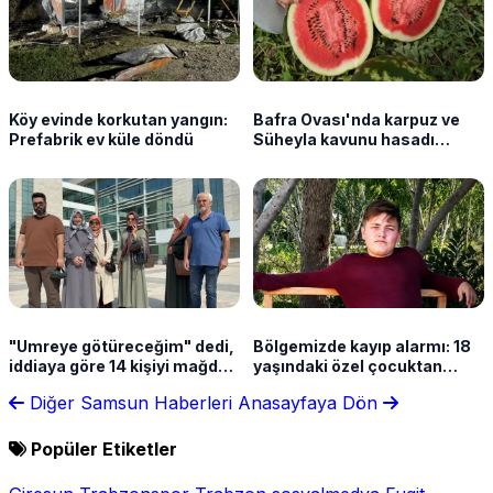
Köy evinde korkutan yangın:
Bafra Ovası'nda karpuz ve
Prefabrik ev küle döndü
Süheyla kavunu hasadı
sürüyor
"Umreye götüreceğim" dedi,
Bölgemizde kayıp alarmı: 18
iddiaya göre 14 kişiyi mağdur
yaşındaki özel çocuktan
etti
haber yok
Diğer Samsun Haberleri
Anasayfaya Dön
Popüler Etiketler