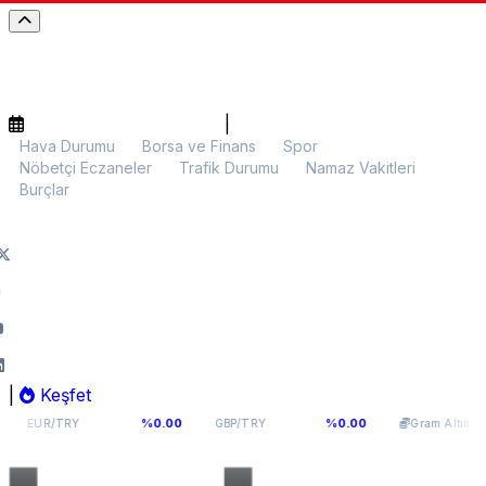
|
Hava Durumu
Borsa ve Finans
Spor
Nöbetçi Eczaneler
Trafik Durumu
Namaz Vakitleri
Burçlar
|
Keşfet
55,1141
64,2936
6.107,34
%0.00
%0.00
%0.
Y
GBP/TRY
Gram Altın