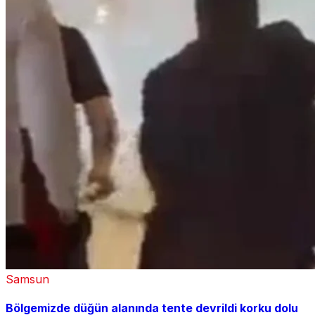
Samsun
Bölgemizde düğün alanında tente devrildi korku dolu