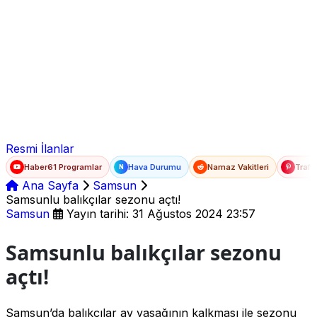
Ad Soyad
E-posta
Şifre
Resmi İlanlar
Haber61 Programlar
Hava Durumu
Namaz Vakitleri
Trafi
N
Ana Sayfa
Samsun
Samsunlu balıkçılar sezonu açtı!
Samsun
Yayın tarihi: 31 Ağustos 2024 23:57
Samsunlu balıkçılar sezonu
açtı!
Samsun’da balıkçılar av yasağının kalkması ile sezonu