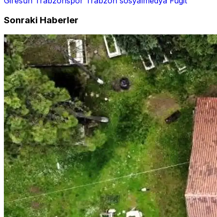
Giresun
Trabzonspor
Trabzon
sosyalmedya
Fugit
Sonraki Haberler