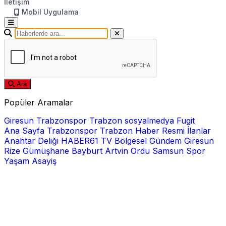
İletişim
Mobil Uygulama
Ara
Popüler Aramalar
Giresun
Trabzonspor
Trabzon
sosyalmedya
Fugit
Ana Sayfa
Trabzonspor
Trabzon Haber
Resmi İlanlar
Anahtar Deliği
HABER61 TV
Bölgesel
Gündem
Giresun
Rize
Gümüşhane
Bayburt
Artvin
Ordu
Samsun
Spor
Yaşam
Asayiş