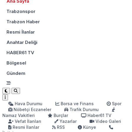
Ana Sayfa
Trabzonspor
Trabzon Haber
Resmi İlanlar
Anahtar Deliği
HABER61 TV
Bölgesel
Gündem
Hava Durumu
Borsa ve Finans
Spor
Nöbetçi Eczaneler
Trafik Durumu
Namaz Vakitleri
Burçlar
Haber61 TV
Vefat İlanları
Yazarlar
Video Galeri
Resmi İlanlar
RSS
Künye