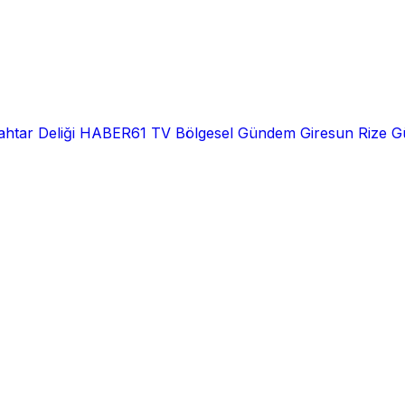
htar Deliği
HABER61 TV
Bölgesel
Gündem
Giresun
Rize
G