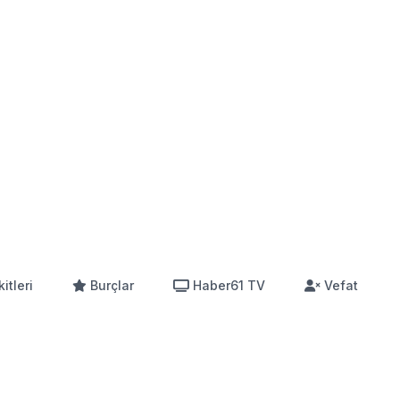
itleri
Burçlar
Haber61 TV
Vefat