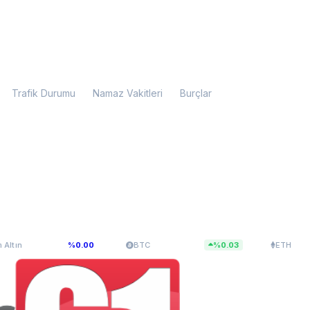
Trafik Durumu
Namaz Vakitleri
Burçlar
28
$64.869,46
$1.915,08
%0.00
BTC
%0.03
ETH
%0.