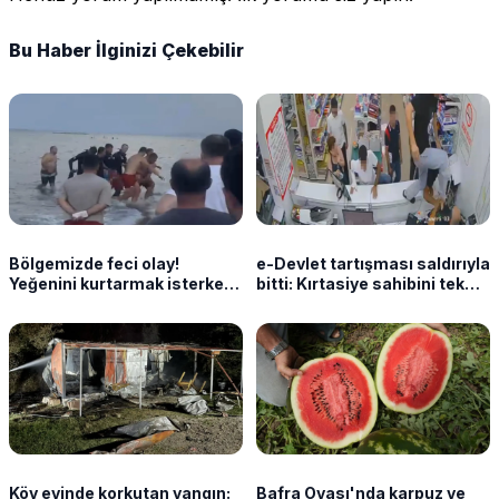
Bu Haber İlginizi Çekebilir
Bölgemizde feci olay!
e-Devlet tartışması saldırıyla
Yeğenini kurtarmak isterken
bitti: Kırtasiye sahibini tekme
canından oldu
tokat darbettiler
Köy evinde korkutan yangın:
Bafra Ovası'nda karpuz ve