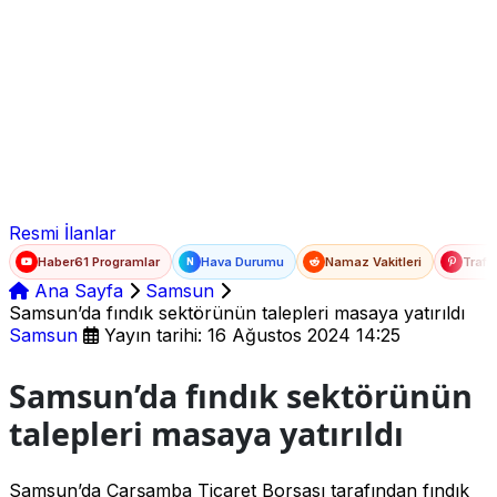
Ad Soyad
E-posta
Şifre
Resmi İlanlar
Haber61 Programlar
Hava Durumu
Namaz Vakitleri
Trafi
N
Ana Sayfa
Samsun
Samsun’da fındık sektörünün talepleri masaya yatırıldı
Samsun
Yayın tarihi: 16 Ağustos 2024 14:25
Samsun’da fındık sektörünün
talepleri masaya yatırıldı
Samsun’da Çarşamba Ticaret Borsası tarafından fındık