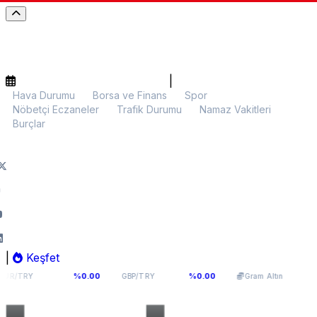
|
Hava Durumu
Borsa ve Finans
Spor
Nöbetçi Eczaneler
Trafik Durumu
Namaz Vakitleri
Burçlar
|
Keşfet
066
64,291
6.126,48
%0.00
%0.00
%0.01
GBP/TRY
Gram Altın