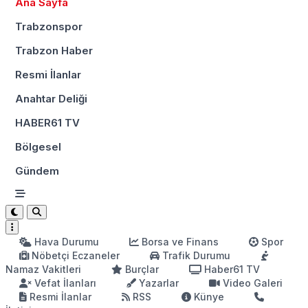
Ana Sayfa
Trabzonspor
Trabzon Haber
Resmi İlanlar
Anahtar Deliği
HABER61 TV
Bölgesel
Gündem
Hava Durumu
Borsa ve Finans
Spor
Nöbetçi Eczaneler
Trafik Durumu
Namaz Vakitleri
Burçlar
Haber61 TV
Vefat İlanları
Yazarlar
Video Galeri
Resmi İlanlar
RSS
Künye