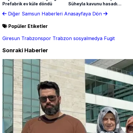
Prefabrik ev küle döndü
Süheyla kavunu hasadı
sürüyor
Diğer Samsun Haberleri
Anasayfaya Dön
Popüler Etiketler
Giresun
Trabzonspor
Trabzon
sosyalmedya
Fugit
Sonraki Haberler