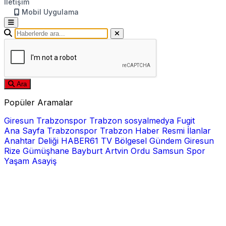
İletişim
Mobil Uygulama
Ara
Popüler Aramalar
Giresun
Trabzonspor
Trabzon
sosyalmedya
Fugit
Ana Sayfa
Trabzonspor
Trabzon Haber
Resmi İlanlar
Anahtar Deliği
HABER61 TV
Bölgesel
Gündem
Giresun
Rize
Gümüşhane
Bayburt
Artvin
Ordu
Samsun
Spor
Yaşam
Asayiş