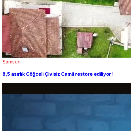
Samsun
8,5 asırlık Göğceli Çivisiz Camii restore ediliyor!