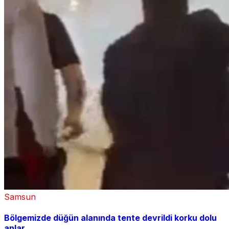
Samsun
Bölgemizde düğün alanında tente devrildi korku dolu
anlar