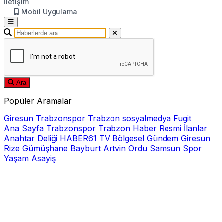
İletişim
Mobil Uygulama
Ara
Popüler Aramalar
Giresun
Trabzonspor
Trabzon
sosyalmedya
Fugit
Ana Sayfa
Trabzonspor
Trabzon Haber
Resmi İlanlar
Anahtar Deliği
HABER61 TV
Bölgesel
Gündem
Giresun
Rize
Gümüşhane
Bayburt
Artvin
Ordu
Samsun
Spor
Yaşam
Asayiş