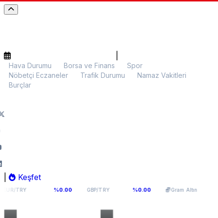
|
Hava Durumu
Borsa ve Finans
Spor
Nöbetçi Eczaneler
Trafik Durumu
Namaz Vakitleri
Burçlar
|
Keşfet
4,9398
64,131
6.099,28
%0.00
%0.00
%0.00
GBP/TRY
Gram Altın