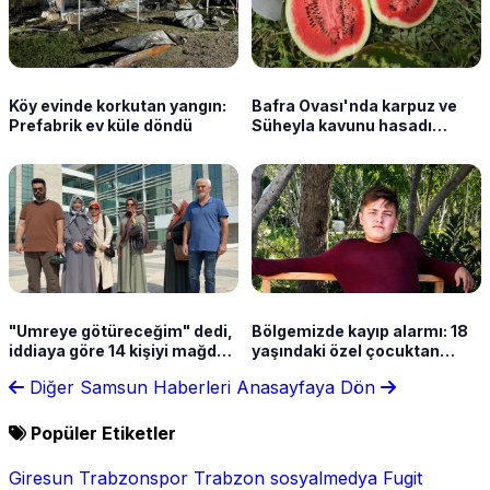
Köy evinde korkutan yangın:
Bafra Ovası'nda karpuz ve
Prefabrik ev küle döndü
Süheyla kavunu hasadı
sürüyor
"Umreye götüreceğim" dedi,
Bölgemizde kayıp alarmı: 18
iddiaya göre 14 kişiyi mağdur
yaşındaki özel çocuktan
etti
haber yok
Diğer Samsun Haberleri
Anasayfaya Dön
Popüler Etiketler
Giresun
Trabzonspor
Trabzon
sosyalmedya
Fugit