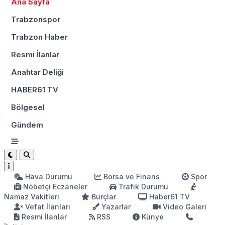
Ana Sayfa
Trabzonspor
Trabzon Haber
Resmi İlanlar
Anahtar Deliği
HABER61 TV
Bölgesel
Gündem
Hava Durumu
Borsa ve Finans
Spor
Nöbetçi Eczaneler
Trafik Durumu
Namaz Vakitleri
Burçlar
Haber61 TV
Vefat İlanları
Yazarlar
Video Galeri
Resmi İlanlar
RSS
Künye