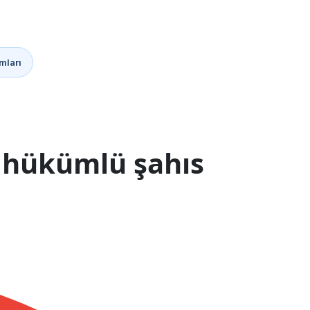
mları
l hükümlü şahıs