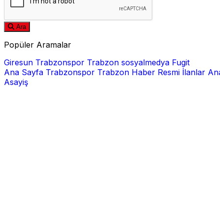
Ara
Popüler Aramalar
Giresun
Trabzonspor
Trabzon
sosyalmedya
Fugit
Ana Sayfa
Trabzonspor
Trabzon Haber
Resmi İlanlar
Ana
Asayiş
E-posta
Şifre