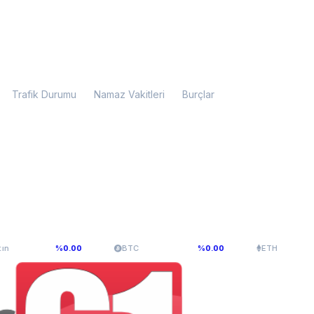
Trafik Durumu
Namaz Vakitleri
Burçlar
$65.213,78
$1.934,94
%0.00
BTC
%0.00
ETH
%0.00