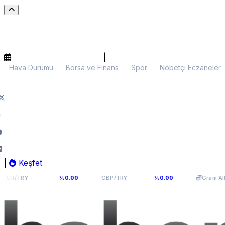
|
Hava Durumu
Borsa ve Finans
Spor
Nöbetçi Eczaneler
|
Keşfet
,9398
64,131
6.064,45
%0.00
GBP/TRY
%0.00
Gram Altın