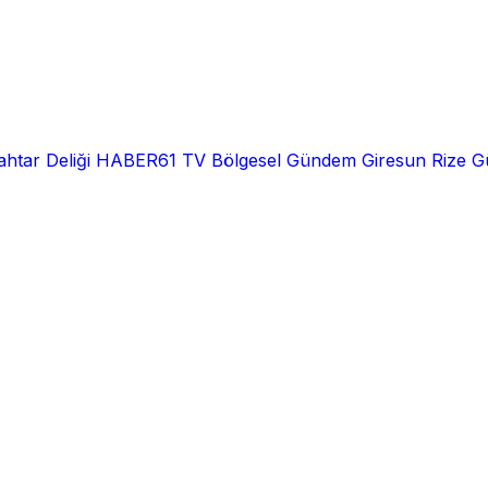
htar Deliği
HABER61 TV
Bölgesel
Gündem
Giresun
Rize
G