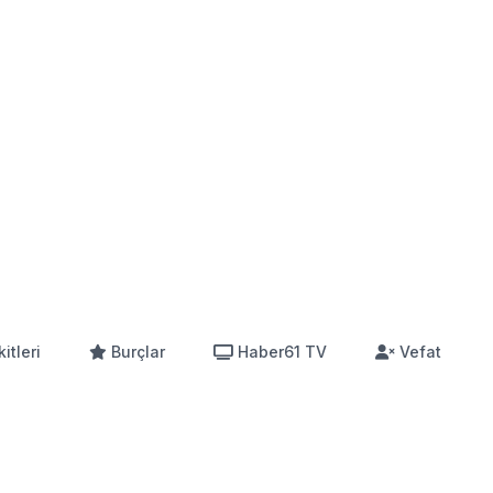
itleri
Burçlar
Haber61 TV
Vefat