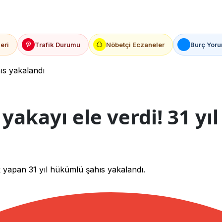
eri
Trafik Durumu
Nöbetçi Eczaneler
Burç Yoru
ıs yakalandı
yakayı ele verdi! 31 yı
k yapan 31 yıl hükümlü şahıs yakalandı.