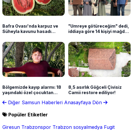
Bafra Ovası'nda karpuz ve
"Umreye götüreceğim" dedi,
Süheyla kavunu hasadı
iddiaya göre 14 kişiyi mağdur
sürüyor
etti
Bölgemizde kayıp alarmı: 18
8,5 asırlık Göğceli Çivisiz
yaşındaki özel çocuktan
Camii restore ediliyor!
haber yok
Diğer Samsun Haberleri
Anasayfaya Dön
Popüler Etiketler
Giresun
Trabzonspor
Trabzon
sosyalmedya
Fugit