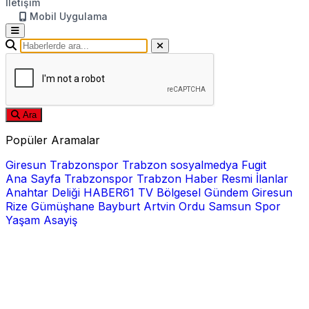
İletişim
Mobil Uygulama
Ara
Popüler Aramalar
Giresun
Trabzonspor
Trabzon
sosyalmedya
Fugit
Ana Sayfa
Trabzonspor
Trabzon Haber
Resmi İlanlar
Anahtar Deliği
HABER61 TV
Bölgesel
Gündem
Giresun
Rize
Gümüşhane
Bayburt
Artvin
Ordu
Samsun
Spor
Yaşam
Asayiş