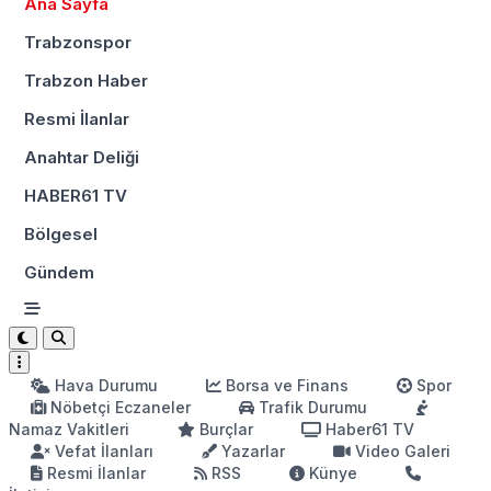
Ana Sayfa
Trabzonspor
Trabzon Haber
Resmi İlanlar
Anahtar Deliği
HABER61 TV
Bölgesel
Gündem
Hava Durumu
Borsa ve Finans
Spor
Nöbetçi Eczaneler
Trafik Durumu
Namaz Vakitleri
Burçlar
Haber61 TV
Vefat İlanları
Yazarlar
Video Galeri
Resmi İlanlar
RSS
Künye