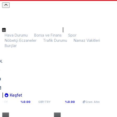
|
Hava Durumu
Borsa ve Finans
Spor
Nöbetçi Eczaneler
Trafik Durumu
Namaz Vakitleri
Burçlar
|
Keşfet
6
64,0893
5.978,28
%0.00
%0.00
%0.01
GBP/TRY
Gram Altın