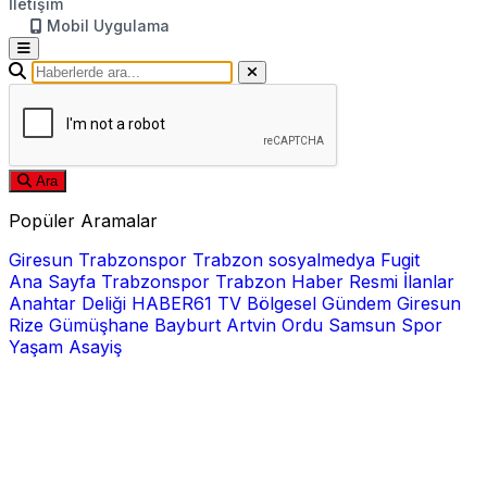
İletişim
Mobil Uygulama
Ara
Popüler Aramalar
Giresun
Trabzonspor
Trabzon
sosyalmedya
Fugit
Ana Sayfa
Trabzonspor
Trabzon Haber
Resmi İlanlar
Anahtar Deliği
HABER61 TV
Bölgesel
Gündem
Giresun
Rize
Gümüşhane
Bayburt
Artvin
Ordu
Samsun
Spor
Yaşam
Asayiş