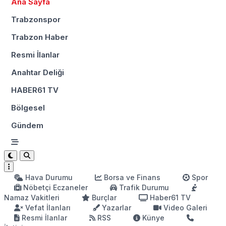
Ana Sayfa
Trabzonspor
Trabzon Haber
Resmi İlanlar
Anahtar Deliği
HABER61 TV
Bölgesel
Gündem
Hava Durumu
Borsa ve Finans
Spor
Nöbetçi Eczaneler
Trafik Durumu
Namaz Vakitleri
Burçlar
Haber61 TV
Vefat İlanları
Yazarlar
Video Galeri
Resmi İlanlar
RSS
Künye