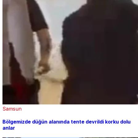
Samsun
Bölgemizde düğün alanında tente devrildi korku dolu
anlar