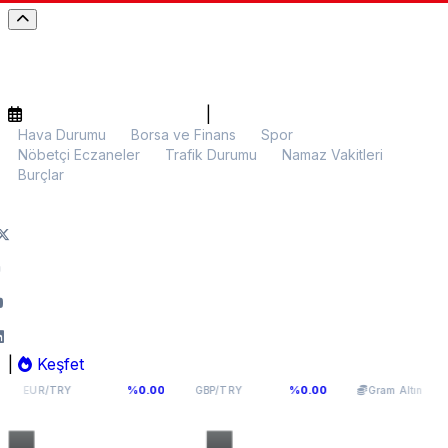
|
Hava Durumu
Borsa ve Finans
Spor
Nöbetçi Eczaneler
Trafik Durumu
Namaz Vakitleri
Burçlar
|
Keşfet
54,9398
64,131
6.110,65
%0.00
%0.00
%0.0
GBP/TRY
Gram Altın