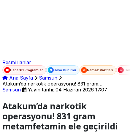
Ad Soyad
E-posta
Şifre
Resmi İlanlar
Haber61 Programlar
Hava Durumu
Namaz Vakitleri
Trafi
N
Ana Sayfa
Samsun
Atakum’da narkotik operasyonu! 831 gram
metamfetamin ele geçirildi
Samsun
Yayın tarihi: 04 Haziran 2026 17:07
Atakum’da narkotik
operasyonu! 831 gram
metamfetamin ele geçirildi