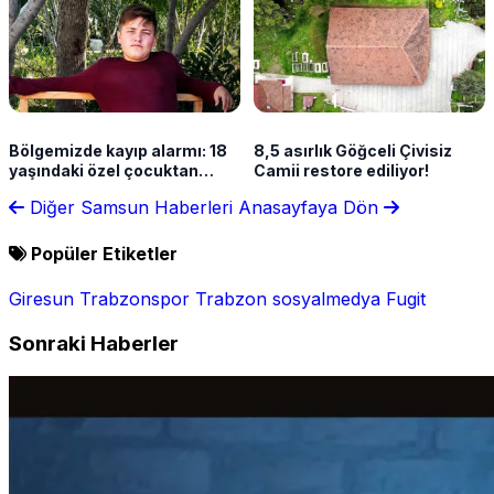
Bölgemizde kayıp alarmı: 18
8,5 asırlık Göğceli Çivisiz
yaşındaki özel çocuktan
Camii restore ediliyor!
haber yok
Diğer Samsun Haberleri
Anasayfaya Dön
Popüler Etiketler
Giresun
Trabzonspor
Trabzon
sosyalmedya
Fugit
Sonraki Haberler