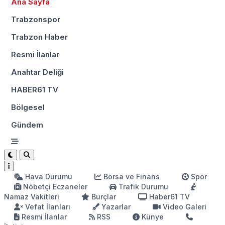
Ana Sayfa
Trabzonspor
Trabzon Haber
Resmi İlanlar
Anahtar Deliği
HABER61 TV
Bölgesel
Gündem
Hava Durumu
Borsa ve Finans
Spor
Nöbetçi Eczaneler
Trafik Durumu
Namaz Vakitleri
Burçlar
Haber61 TV
Vefat İlanları
Yazarlar
Video Galeri
Resmi İlanlar
RSS
Künye