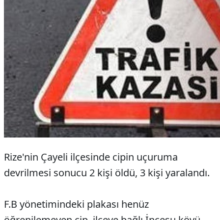
Rize'nin Çayeli ilçesinde cipin uçuruma
devrilmesi sonucu 2 kişi öldü, 3 kişi yaralandı.
F.B yönetimindeki plakası henüz
öğrenilemeyen cip, ilçeye bağlı İncesu köyü