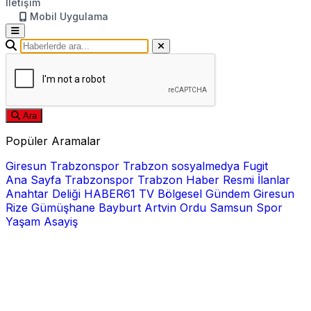
İletişim
Mobil Uygulama
Ara
Popüler Aramalar
Giresun
Trabzonspor
Trabzon
sosyalmedya
Fugit
Ana Sayfa
Trabzonspor
Trabzon Haber
Resmi İlanlar
Anahtar Deliği
HABER61 TV
Bölgesel
Gündem
Giresun
Rize
Gümüşhane
Bayburt
Artvin
Ordu
Samsun
Spor
Yaşam
Asayiş