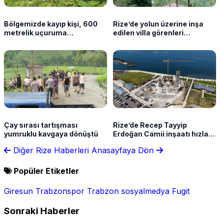
Bölgemizde kayıp kişi, 600
Rize’de yolun üzerine inşa
metrelik uçuruma
edilen villa görenleri
yuvarlanan aracında ölü
şaşırtıyor
bulundu
Çay sırası tartışması
Rize’de Recep Tayyip
yumruklu kavgaya dönüştü
Erdoğan Camii inşaatı hızla
yükseliyor
Diğer Rize Haberleri
Anasayfaya Dön
Popüler Etiketler
Giresun
Trabzonspor
Trabzon
sosyalmedya
Fugit
Sonraki Haberler