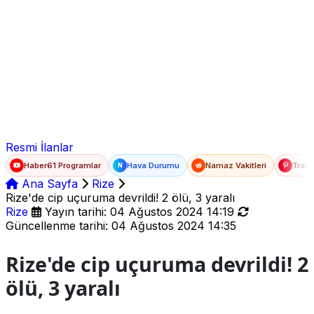
Ad Soyad
E-posta
Şifre
Resmi İlanlar
Haber61 Programlar
Hava Durumu
Namaz Vakitleri
Trafi
N
Ana Sayfa
Rize
Rize'de cip uçuruma devrildi! 2 ölü, 3 yaralı
Rize
Yayın tarihi: 04 Ağustos 2024 14:19
Güncellenme tarihi: 04 Ağustos 2024 14:35
Rize'de cip uçuruma devrildi! 2
ölü, 3 yaralı