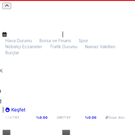
|
Hava Durumu
Borsa ve Finans
Spor
Nöbetçi Eczaneler
Trafik Durumu
Namaz Vakitleri
Burçlar
|
Keşfet
,9398
64,131
6.112,90
%0.00
%0.00
%0.11
GBP/TRY
Gram Altın