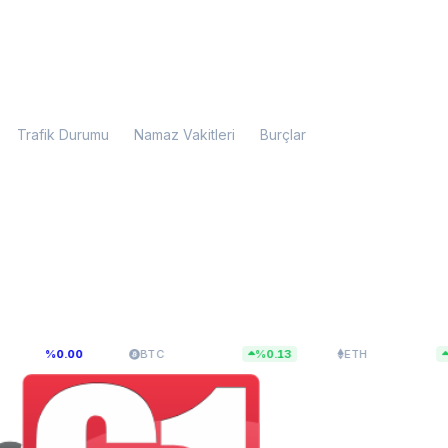
Trafik Durumu
Namaz Vakitleri
Burçlar
$64.852,65
$1.919,75
.00
BTC
%0.13
ETH
%0.18