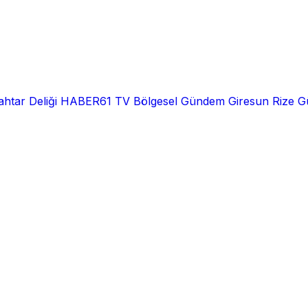
htar Deliği
HABER61 TV
Bölgesel
Gündem
Giresun
Rize
G