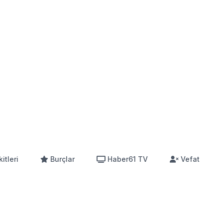
itleri
Burçlar
Haber61 TV
Vefat