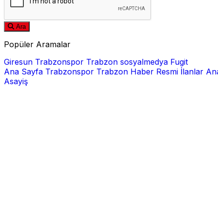
Ara
Popüler Aramalar
Giresun
Trabzonspor
Trabzon
sosyalmedya
Fugit
Ana Sayfa
Trabzonspor
Trabzon Haber
Resmi İlanlar
Ana
Asayiş
E-posta
Şifre