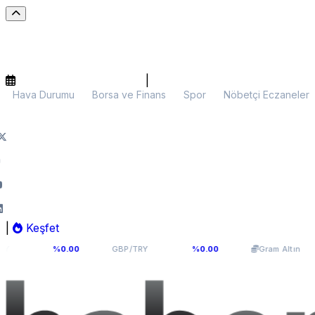
|
Hava Durumu
Borsa ve Finans
Spor
Nöbetçi Eczaneler
|
Keşfet
41
64,2936
6.107,34
%0.00
GBP/TRY
%0.00
Gram Altın
%0