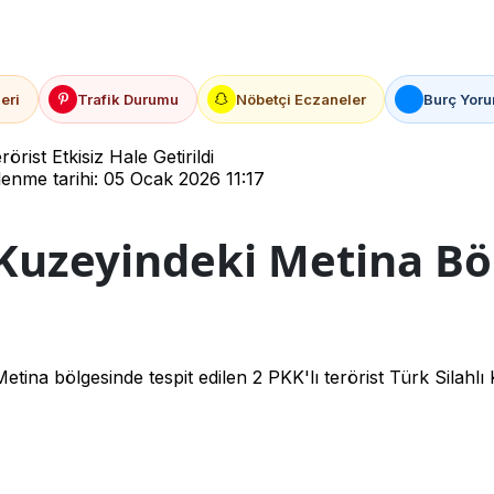
eri
Trafik Durumu
Nöbetçi Eczaneler
Burç Yoru
ist Etkisiz Hale Getirildi
enme tarihi: 05 Ocak 2026 11:17
Kuzeyindeki Metina Böl
ina bölgesinde tespit edilen 2 PKK'lı terörist Türk Silahlı Ku