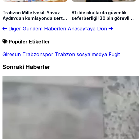
Trabzon Milletvekili Yavuz
81 ilde okullarda güvenlik
Aydın’dan komisyonda sert
seferberliği! 30 bin görevli
çıkış: “İhanetin zaman aşımı
geliyor
Diğer Gündem Haberleri
Anasayfaya Dön
olmaz”
Popüler Etiketler
Giresun
Trabzonspor
Trabzon
sosyalmedya
Fugit
Sonraki Haberler