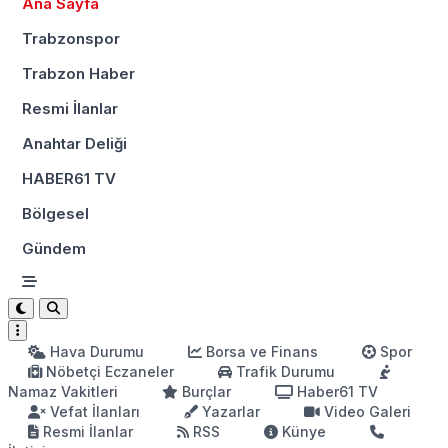
Ana Sayfa
Trabzonspor
Trabzon Haber
Resmi İlanlar
Anahtar Deliği
HABER61 TV
Bölgesel
Gündem
Hava Durumu
Borsa ve Finans
Spor
Nöbetçi Eczaneler
Trafik Durumu
Namaz Vakitleri
Burçlar
Haber61 TV
Vefat İlanları
Yazarlar
Video Galeri
Resmi İlanlar
RSS
Künye