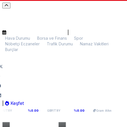
|
Hava Durumu
Borsa ve Finans
Spor
Nöbetçi Eczaneler
Trafik Durumu
Namaz Vakitleri
Burçlar
|
Keşfet
,9398
64,131
6.099,28
%0.00
%0.00
%0.00
GBP/TRY
Gram Altın