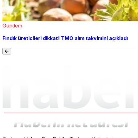
Gündem
Fındık üreticileri dikkat! TMO alım takvimini açıkladı