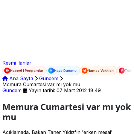
Ad Soyad
E-posta
Şifre
Resmi İlanlar
Haber61 Programlar
Hava Durumu
Namaz Vakitleri
Trafi
N
Ana Sayfa
Gündem
Memura Cumartesi var mı yok mu
Gündem
Yayın tarihi: 07 Mart 2012 18:49
Memura Cumartesi var mı yok
mu
Açıklamada, Bakan Taner Yıldız'ın 'erken mesai'