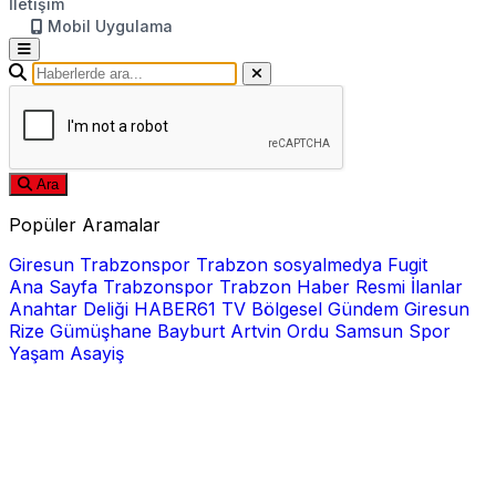
İletişim
Mobil Uygulama
Ara
Popüler Aramalar
Giresun
Trabzonspor
Trabzon
sosyalmedya
Fugit
Ana Sayfa
Trabzonspor
Trabzon Haber
Resmi İlanlar
Anahtar Deliği
HABER61 TV
Bölgesel
Gündem
Giresun
Rize
Gümüşhane
Bayburt
Artvin
Ordu
Samsun
Spor
Yaşam
Asayiş