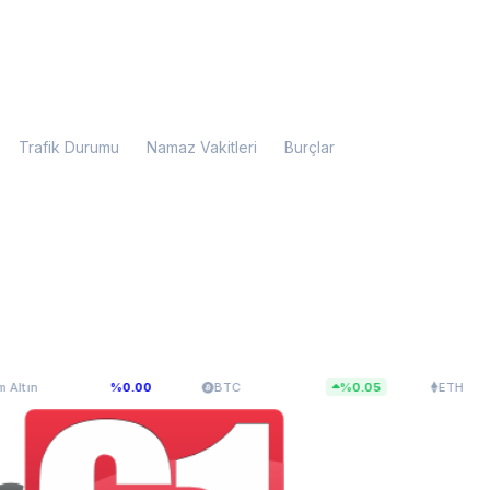
Trafik Durumu
Namaz Vakitleri
Burçlar
99,28
$64.993,48
$1.917,28
%0.00
BTC
%0.05
ETH