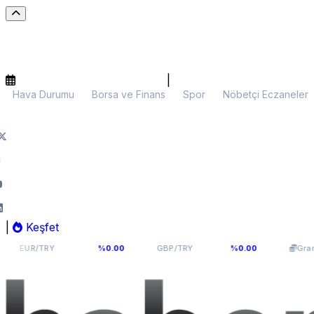
|
Hava Durumu
Borsa ve Finans
Spor
Nöbetçi Eczaneler
|
Keşfet
54,9398
64,131
6.0
TRY
%0.00
GBP/TRY
%0.00
Gram Altın