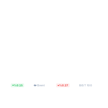
$82,27
13.779,40
%0.15
Brent
%0.27
BIST 100
%0.14