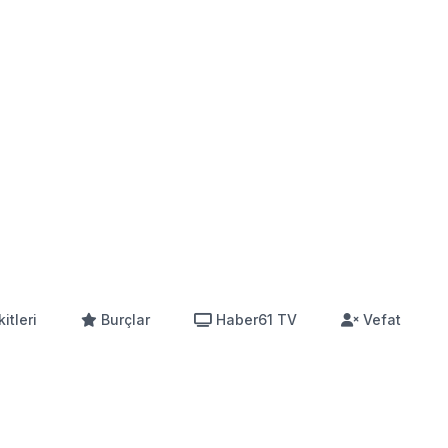
itleri
Burçlar
Haber61 TV
Vefat