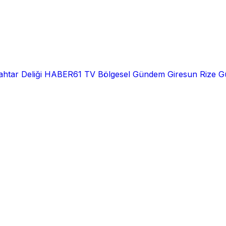
htar Deliği
HABER61 TV
Bölgesel
Gündem
Giresun
Rize
G