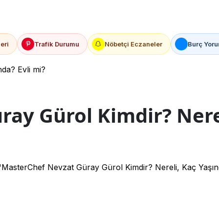
eri
Trafik Durumu
Nöbetçi Eczaneler
Burç Yoru
da? Evli mi?
ay Gürol Kimdir? Nerel
asterChef Nevzat Güray Gürol Kimdir? Nereli, Kaç Yaşında?