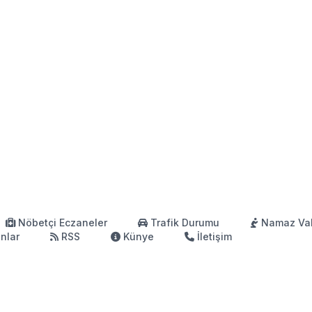
Nöbetçi Eczaneler
Trafik Durumu
Namaz Vak
anlar
RSS
Künye
İletişim