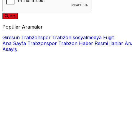
Ara
Popüler Aramalar
Giresun
Trabzonspor
Trabzon
sosyalmedya
Fugit
Ana Sayfa
Trabzonspor
Trabzon Haber
Resmi İlanlar
Ana
Asayiş
E-posta
Şifre