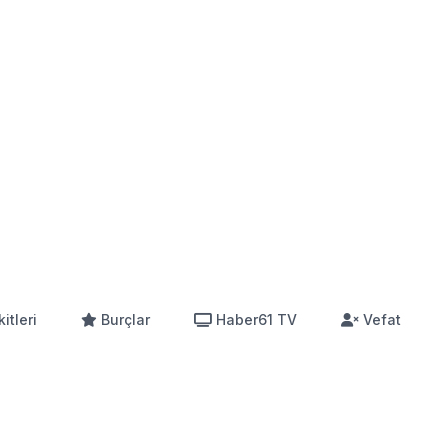
itleri
Burçlar
Haber61 TV
Vefat