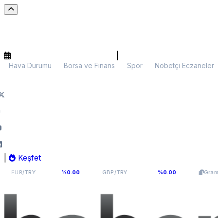
|
Hava Durumu
Borsa ve Finans
Spor
Nöbetçi Eczaneler
|
Keşfet
54,976
64,0893
6.00
RY
%0.00
GBP/TRY
%0.00
Gram Altın