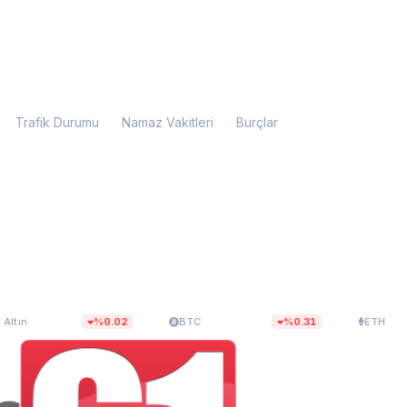
Trafik Durumu
Namaz Vakitleri
Burçlar
3,39
$64.618,99
$1.905,87
%0.02
BTC
%0.31
ETH