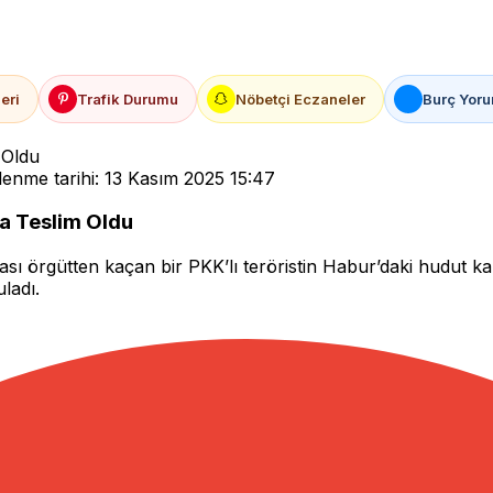
eri
Trafik Durumu
Nöbetçi Eczaneler
Burç Yoru
 Oldu
enme tarihi: 13 Kasım 2025 15:47
da Teslim Oldu
ı örgütten kaçan bir PKK’lı teröristin Habur’daki hudut kar
ladı.