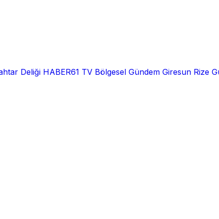
htar Deliği
HABER61 TV
Bölgesel
Gündem
Giresun
Rize
G