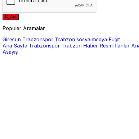
Ara
Popüler Aramalar
Giresun
Trabzonspor
Trabzon
sosyalmedya
Fugit
Ana Sayfa
Trabzonspor
Trabzon Haber
Resmi İlanlar
Ana
Asayiş
E-posta
Şifre