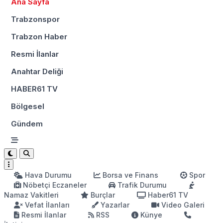
Ana Sayfa
Trabzonspor
Trabzon Haber
Resmi İlanlar
Anahtar Deliği
HABER61 TV
Bölgesel
Gündem
Hava Durumu
Borsa ve Finans
Spor
Nöbetçi Eczaneler
Trafik Durumu
Namaz Vakitleri
Burçlar
Haber61 TV
Vefat İlanları
Yazarlar
Video Galeri
Resmi İlanlar
RSS
Künye