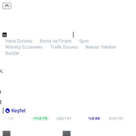
|
Hava Durumu
Borsa ve Finans
Spor
Nöbetçi Eczaneler
Trafik Durumu
Namaz Vakitleri
Burçlar
|
Keşfet
798,82
47,5927
54,976
%0.70
%0.00
%0.00
USD/TRY
EUR/TRY