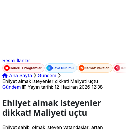
Ad Soyad
E-posta
Şifre
Resmi İlanlar
Haber61 Programlar
Hava Durumu
Namaz Vakitleri
Trafi
N
Ana Sayfa
Gündem
Ehliyet almak isteyenler dikkat! Maliyeti uçtu
Gündem
Yayın tarihi: 12 Haziran 2026 12:38
Ehliyet almak isteyenler
dikkat! Maliyeti uçtu
Ehliyet sahibi olmak isteyen vatandaşlar, artan