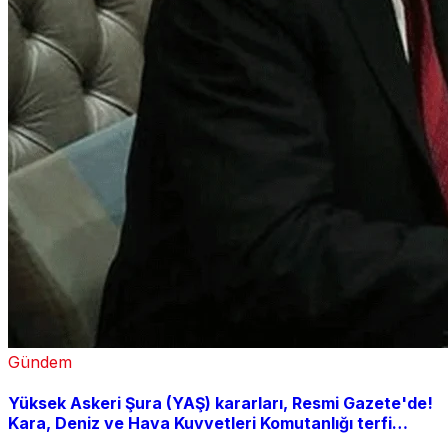
Gündem
Yüksek Askeri Şura (YAŞ) kararları, Resmi Gazete'de!
Kara, Deniz ve Hava Kuvvetleri Komutanlığı terfi
listesi açıklandı