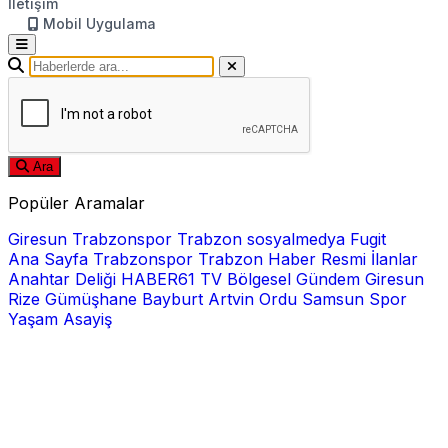
İletişim
Mobil Uygulama
Ara
Popüler Aramalar
Giresun
Trabzonspor
Trabzon
sosyalmedya
Fugit
Ana Sayfa
Trabzonspor
Trabzon Haber
Resmi İlanlar
Anahtar Deliği
HABER61 TV
Bölgesel
Gündem
Giresun
Rize
Gümüşhane
Bayburt
Artvin
Ordu
Samsun
Spor
Yaşam
Asayiş