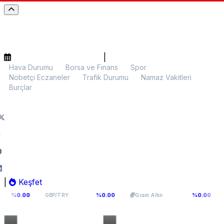
|
Hava Durumu
Borsa ve Finans
Spor
Nöbetçi Eczaneler
Trafik Durumu
Namaz Vakitleri
Burçlar
|
Keşfet
64,2936
6.107,34
$64
0
%0.00
%0.00
GBP/TRY
Gram Altın
BTC