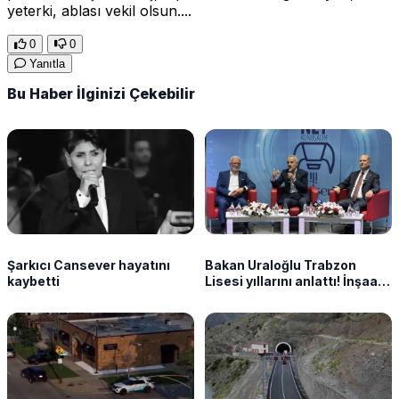
yeterki, ablası vekil olsun....
0
0
Yanıtla
Bu Haber İlginizi Çekebilir
Şarkıcı Cansever hayatını
Bakan Uraloğlu Trabzon
kaybetti
Lisesi yıllarını anlattı! İnşaat
mühendisliğini böyle seçti