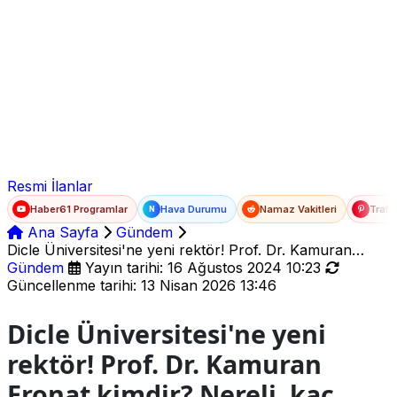
Ad Soyad
E-posta
Şifre
Resmi İlanlar
Haber61 Programlar
Hava Durumu
Namaz Vakitleri
Trafi
N
Ana Sayfa
Gündem
Dicle Üniversitesi'ne yeni rektör! Prof. Dr. Kamuran
Eronat kimdir? Nereli, kaç yaşında?
Gündem
Yayın tarihi: 16 Ağustos 2024 10:23
Güncellenme tarihi: 13 Nisan 2026 13:46
Dicle Üniversitesi'ne yeni
rektör! Prof. Dr. Kamuran
Eronat kimdir? Nereli, kaç