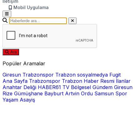
İletişim
Mobil Uygulama
Ara
Popüler Aramalar
Giresun
Trabzonspor
Trabzon
sosyalmedya
Fugit
Ana Sayfa
Trabzonspor
Trabzon Haber
Resmi İlanlar
Anahtar Deliği
HABER61 TV
Bölgesel
Gündem
Giresun
Rize
Gümüşhane
Bayburt
Artvin
Ordu
Samsun
Spor
Yaşam
Asayiş