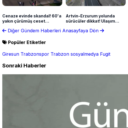
Cenaze evinde skandal! 60'a
Artvin-Erzurum yolunda
yakın çürümüş ceset
sürücüler dikkat! Ulaşım
bulundu
kontrollü sağlanacak
Diğer Gündem Haberleri
Anasayfaya Dön
Popüler Etiketler
Giresun
Trabzonspor
Trabzon
sosyalmedya
Fugit
Sonraki Haberler