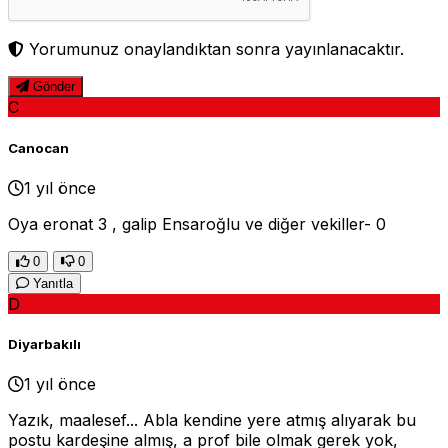
Yorumunuz onaylandıktan sonra yayınlanacaktır.
Gönder
C
Canocan
1 yıl önce
Oya eronat 3 , galip Ensaroğlu ve diğer vekiller- 0
0
0
Yanıtla
D
Diyarbakılı
1 yıl önce
Yazık, maalesef... Abla kendine yere atmış alıyarak bu
postu kardeşine almış, a prof bile olmak gerek yok,