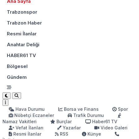
Ana Sayfa
Trabzonspor
Trabzon Haber
Resmi İlanlar
Anahtar Deliği
HABER61 TV
Bölgesel
Gündem
Hava Durumu
Borsa ve Finans
Spor
Nöbetçi Eczaneler
Trafik Durumu
Namaz Vakitleri
Burçlar
Haber61 TV
Vefat İlanları
Yazarlar
Video Galeri
Resmi İlanlar
RSS
Künye