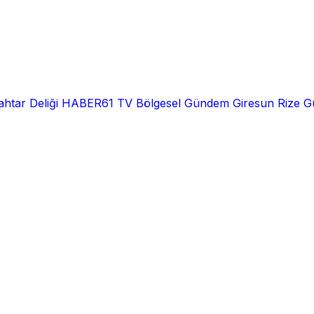
htar Deliği
HABER61 TV
Bölgesel
Gündem
Giresun
Rize
G