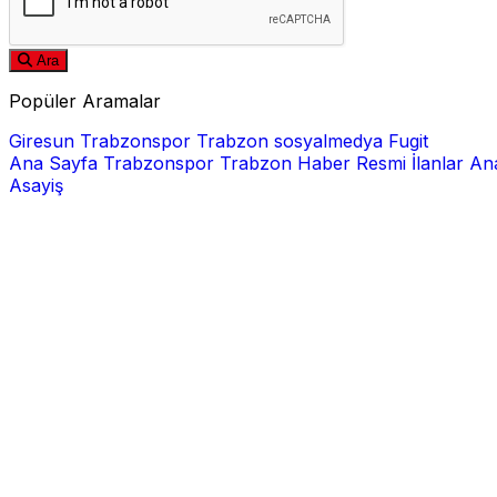
Ara
Popüler Aramalar
Giresun
Trabzonspor
Trabzon
sosyalmedya
Fugit
Ana Sayfa
Trabzonspor
Trabzon Haber
Resmi İlanlar
Ana
Asayiş
E-posta
Şifre