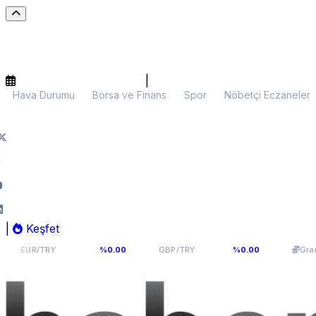
|
Hava Durumu
Borsa ve Finans
Spor
Nöbetçi Eczaneler
|
Keşfet
54,9398
64,131
6.09
Y
%0.00
GBP/TRY
%0.00
Gram Altın