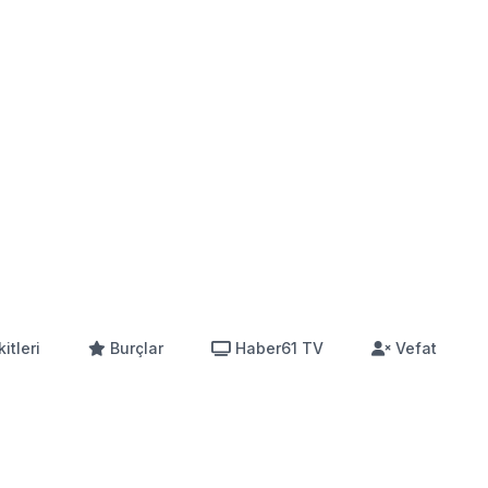
itleri
Burçlar
Haber61 TV
Vefat