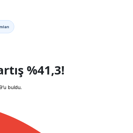
mları
artış %41,3!
9’u buldu.