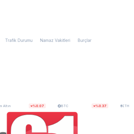
Trafik Durumu
Namaz Vakitleri
Burçlar
0,01
$64.653,36
$1.905,63
%0.07
BTC
%0.37
ETH