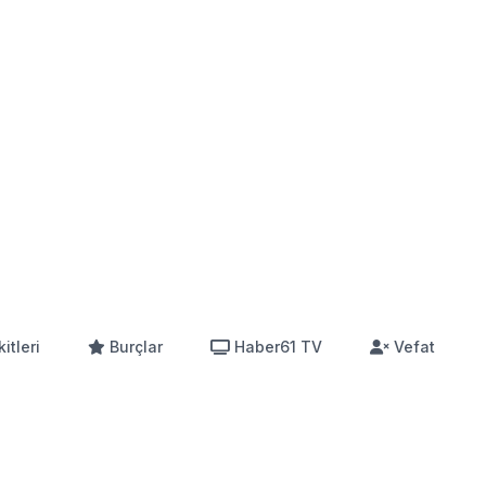
itleri
Burçlar
Haber61 TV
Vefat