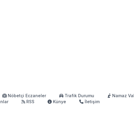
Nöbetçi Eczaneler
Trafik Durumu
Namaz Vak
anlar
RSS
Künye
İletişim