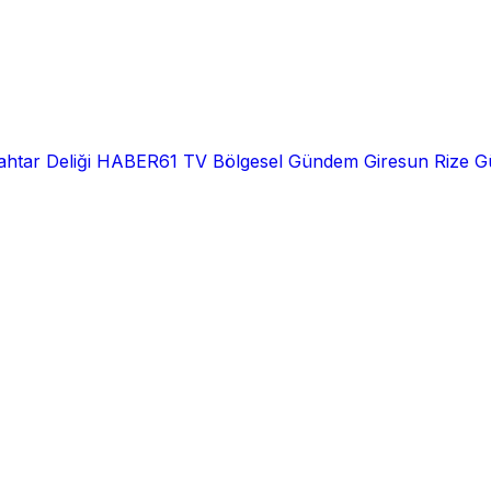
htar Deliği
HABER61 TV
Bölgesel
Gündem
Giresun
Rize
G