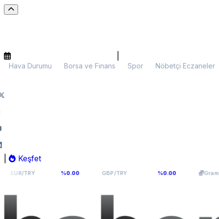
|
Hava Durumu
Borsa ve Finans
Spor
Nöbetçi Eczaneler
|
Keşfet
54,976
64,0893
5.965,
%0.00
GBP/TRY
%0.00
Gram Altın