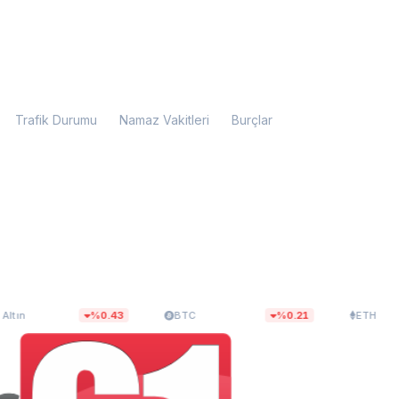
Trafik Durumu
Namaz Vakitleri
Burçlar
52
$64.702,48
$1.914,08
%0.43
BTC
%0.21
ETH
%0