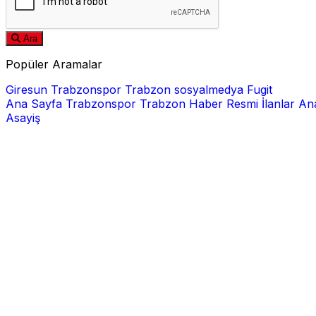
Ara
Popüler Aramalar
Giresun
Trabzonspor
Trabzon
sosyalmedya
Fugit
Ana Sayfa
Trabzonspor
Trabzon Haber
Resmi İlanlar
Ana
Asayiş
E-posta
Şifre