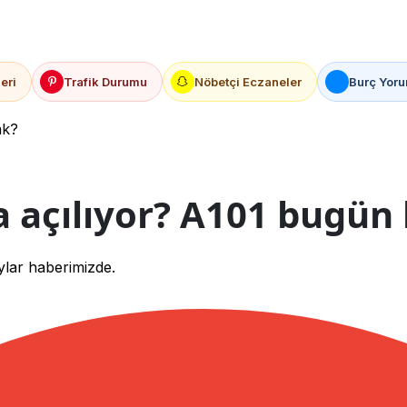
eri
Trafik Durumu
Nöbetçi Eczaneler
Burç Yoru
ak?
 açılıyor? A101 bugün 
aylar haberimizde.