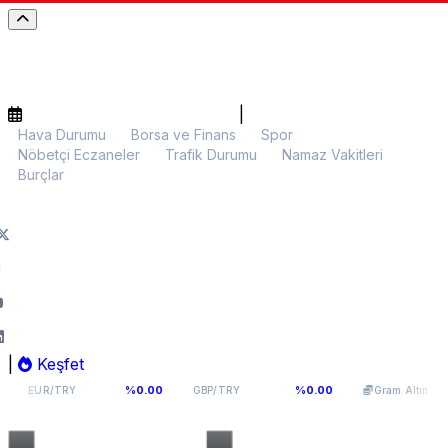
|
Hava Durumu
Borsa ve Finans
Spor
Nöbetçi Eczaneler
Trafik Durumu
Namaz Vakitleri
Burçlar
|
Keşfet
4,976
64,0893
5.991,33
%0.00
%0.00
%0.00
GBP/TRY
Gram Altın