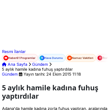
Ad Soyad
E-posta
Şifre
Resmi İlanlar
Haber61 Programlar
Hava Durumu
Namaz Vakitleri
Trafi
N
Ana Sayfa
Gündem
5 aylık hamile kadına fuhuş yaptırdılar
Gündem
Yayın tarihi: 24 Ekim 2015 11:18
5 aylık hamile kadına fuhuş
yaptırdılar
Adana'da hamile kadına zorla fuhuş yaptıran, aralarında