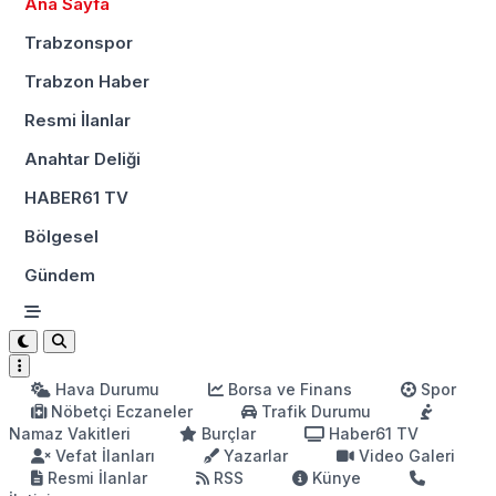
Ana Sayfa
Trabzonspor
Trabzon Haber
Resmi İlanlar
Anahtar Deliği
HABER61 TV
Bölgesel
Gündem
Hava Durumu
Borsa ve Finans
Spor
Nöbetçi Eczaneler
Trafik Durumu
Namaz Vakitleri
Burçlar
Haber61 TV
Vefat İlanları
Yazarlar
Video Galeri
Resmi İlanlar
RSS
Künye