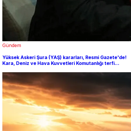
Gündem
Yüksek Askeri Şura (YAŞ) kararları, Resmi Gazete'de!
Kara, Deniz ve Hava Kuvvetleri Komutanlığı terfi
listesi açıklandı