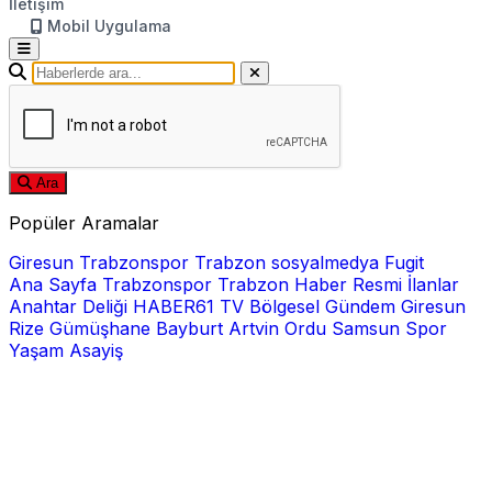
İletişim
Mobil Uygulama
Ara
Popüler Aramalar
Giresun
Trabzonspor
Trabzon
sosyalmedya
Fugit
Ana Sayfa
Trabzonspor
Trabzon Haber
Resmi İlanlar
Anahtar Deliği
HABER61 TV
Bölgesel
Gündem
Giresun
Rize
Gümüşhane
Bayburt
Artvin
Ordu
Samsun
Spor
Yaşam
Asayiş