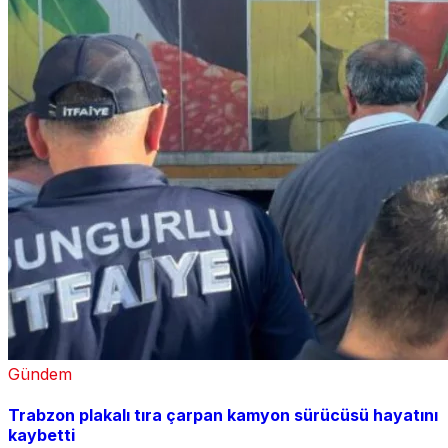
Gündem
Trabzon plakalı tıra çarpan kamyon sürücüsü hayatını
kaybetti