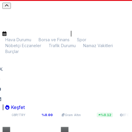
|
Hava Durumu
Borsa ve Finans
Spor
Nöbetçi Eczaneler
Trafik Durumu
Namaz Vakitleri
Burçlar
|
Keşfet
64,0893
5.960,05
$64.420,29
%0.00
%0.12
/TRY
Gram Altın
BTC