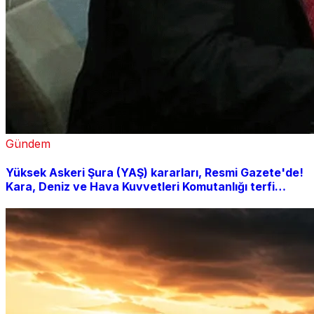
Gündem
Yüksek Askeri Şura (YAŞ) kararları, Resmi Gazete'de!
Kara, Deniz ve Hava Kuvvetleri Komutanlığı terfi
listesi açıklandı