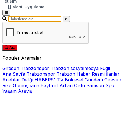
İletişim
Mobil Uygulama
Ara
Popüler Aramalar
Giresun
Trabzonspor
Trabzon
sosyalmedya
Fugit
Ana Sayfa
Trabzonspor
Trabzon Haber
Resmi İlanlar
Anahtar Deliği
HABER61 TV
Bölgesel
Gündem
Giresun
Rize
Gümüşhane
Bayburt
Artvin
Ordu
Samsun
Spor
Yaşam
Asayiş