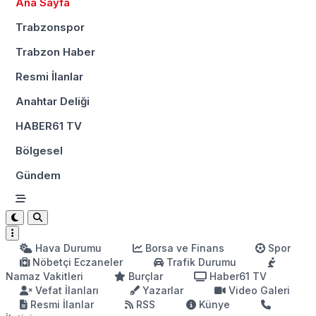
Ana Sayfa
Trabzonspor
Trabzon Haber
Resmi İlanlar
Anahtar Deliği
HABER61 TV
Bölgesel
Gündem
Hava Durumu
Borsa ve Finans
Spor
Nöbetçi Eczaneler
Trafik Durumu
Namaz Vakitleri
Burçlar
Haber61 TV
Vefat İlanları
Yazarlar
Video Galeri
Resmi İlanlar
RSS
Künye