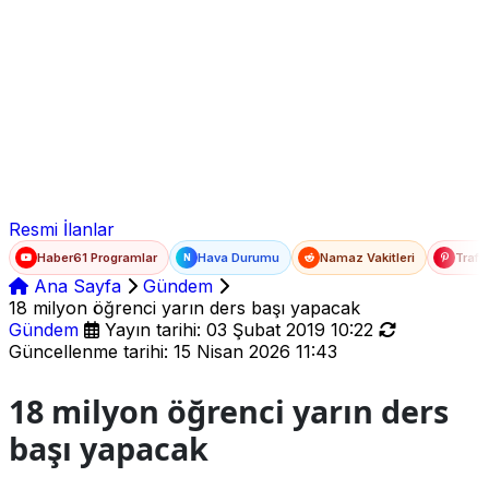
Ad Soyad
E-posta
Şifre
Resmi İlanlar
Haber61 Programlar
Hava Durumu
Namaz Vakitleri
Trafi
N
Ana Sayfa
Gündem
18 milyon öğrenci yarın ders başı yapacak
Gündem
Yayın tarihi: 03 Şubat 2019 10:22
Güncellenme tarihi: 15 Nisan 2026 11:43
18 milyon öğrenci yarın ders
başı yapacak