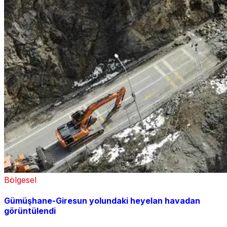
Bölgesel
Gümüşhane-Giresun yolundaki heyelan havadan
görüntülendi