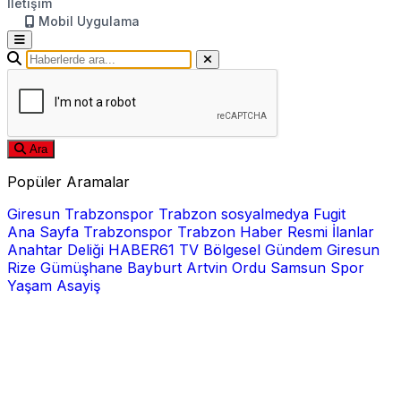
İletişim
Mobil Uygulama
Ara
Popüler Aramalar
Giresun
Trabzonspor
Trabzon
sosyalmedya
Fugit
Ana Sayfa
Trabzonspor
Trabzon Haber
Resmi İlanlar
Anahtar Deliği
HABER61 TV
Bölgesel
Gündem
Giresun
Rize
Gümüşhane
Bayburt
Artvin
Ordu
Samsun
Spor
Yaşam
Asayiş