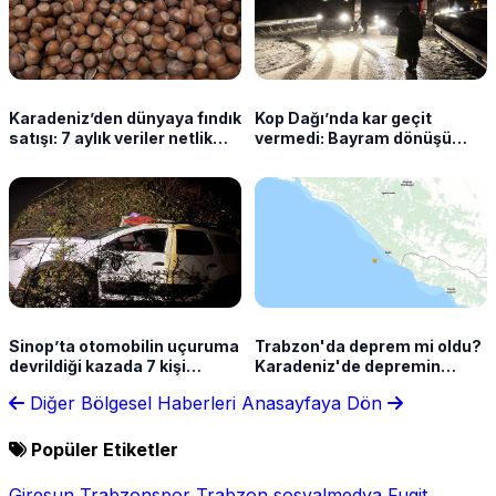
Karadeniz’den dünyaya fındık
Kop Dağı’nda kar geçit
satışı: 7 aylık veriler netlik
vermedi: Bayram dönüşü
kazandı
sürücüler yolda kaldı
Sinop’ta otomobilin uçuruma
Trabzon'da deprem mi oldu?
devrildiği kazada 7 kişi
Karadeniz'de depremin
yaralandı
şiddeti açıklandı
Diğer Bölgesel Haberleri
Anasayfaya Dön
Popüler Etiketler
Giresun
Trabzonspor
Trabzon
sosyalmedya
Fugit