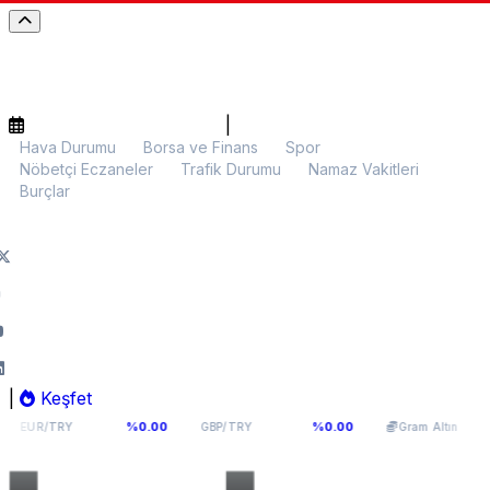
|
Hava Durumu
Borsa ve Finans
Spor
Nöbetçi Eczaneler
Trafik Durumu
Namaz Vakitleri
Burçlar
|
Keşfet
54,976
64,0893
6.006,61
%0.00
%0.00
%0.1
GBP/TRY
Gram Altın