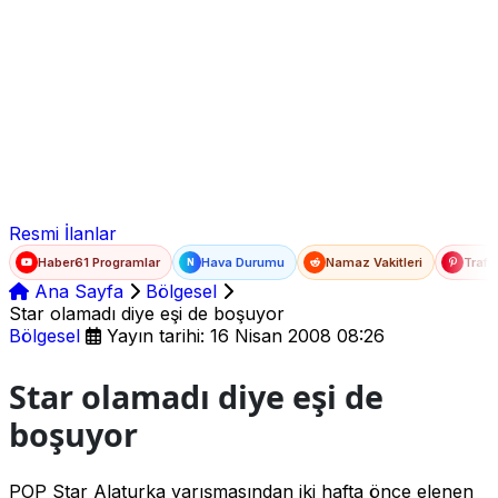
Ad Soyad
E-posta
Şifre
Resmi İlanlar
Haber61 Programlar
Hava Durumu
Namaz Vakitleri
Trafi
N
Ana Sayfa
Bölgesel
Star olamadı diye eşi de boşuyor
Bölgesel
Yayın tarihi: 16 Nisan 2008 08:26
Star olamadı diye eşi de
boşuyor
POP Star Alaturka yarışmasından iki hafta önce elenen