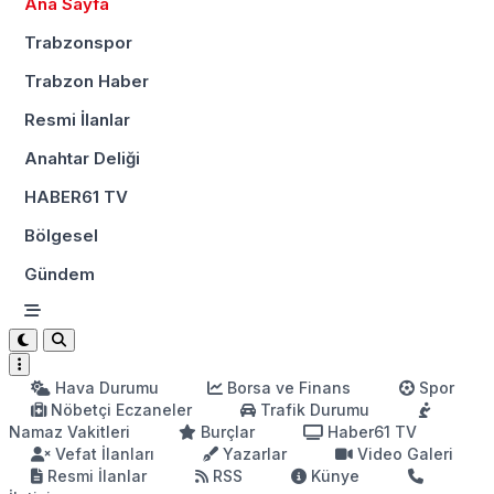
Ana Sayfa
Trabzonspor
Trabzon Haber
Resmi İlanlar
Anahtar Deliği
HABER61 TV
Bölgesel
Gündem
Hava Durumu
Borsa ve Finans
Spor
Nöbetçi Eczaneler
Trafik Durumu
Namaz Vakitleri
Burçlar
Haber61 TV
Vefat İlanları
Yazarlar
Video Galeri
Resmi İlanlar
RSS
Künye