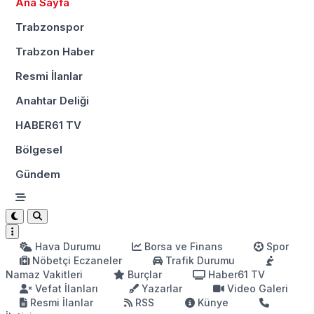
Ana Sayfa
Trabzonspor
Trabzon Haber
Resmi İlanlar
Anahtar Deliği
HABER61 TV
Bölgesel
Gündem
Hava Durumu
Borsa ve Finans
Spor
Nöbetçi Eczaneler
Trafik Durumu
Namaz Vakitleri
Burçlar
Haber61 TV
Vefat İlanları
Yazarlar
Video Galeri
Resmi İlanlar
RSS
Künye