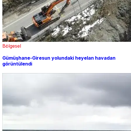
Bölgesel
Gümüşhane-Giresun yolundaki heyelan havadan
görüntülendi