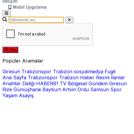
İletişim
Mobil Uygulama
Ara
Popüler Aramalar
Giresun
Trabzonspor
Trabzon
sosyalmedya
Fugit
Ana Sayfa
Trabzonspor
Trabzon Haber
Resmi İlanlar
Anahtar Deliği
HABER61 TV
Bölgesel
Gündem
Giresun
Rize
Gümüşhane
Bayburt
Artvin
Ordu
Samsun
Spor
Yaşam
Asayiş