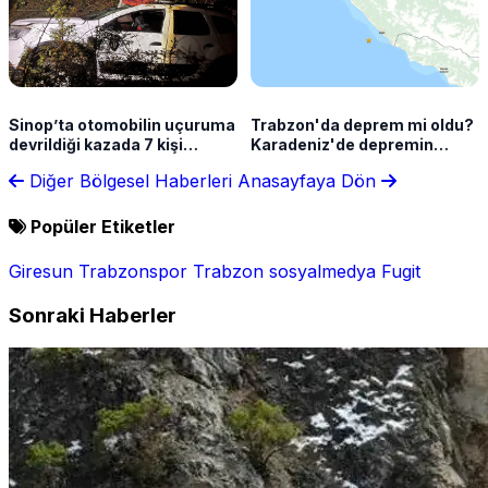
Sinop’ta otomobilin uçuruma
Trabzon'da deprem mi oldu?
devrildiği kazada 7 kişi
Karadeniz'de depremin
yaralandı
şiddeti açıklandı
Diğer Bölgesel Haberleri
Anasayfaya Dön
Popüler Etiketler
Giresun
Trabzonspor
Trabzon
sosyalmedya
Fugit
Sonraki Haberler