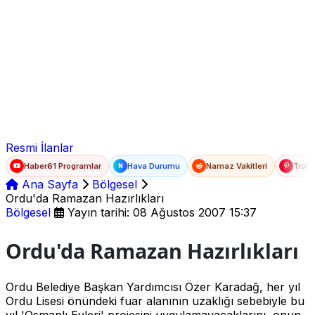
Ad Soyad
E-posta
Şifre
Resmi İlanlar
Haber61 Programlar
Hava Durumu
Namaz Vakitleri
Trafi
N
Ana Sayfa
Bölgesel
Ordu'da Ramazan Hazırlıkları
Bölgesel
Yayın tarihi: 08 Ağustos 2007 15:37
Ordu'da Ramazan Hazırlıkları
Ordu Belediye Başkan Yardımcısı Özer Karadağ, her yıl
Ordu Lisesi önündeki fuar alanının uzaklığı sebebiyle bu