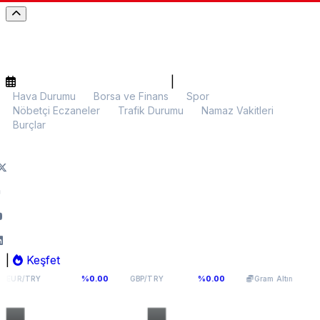
|
Hava Durumu
Borsa ve Finans
Spor
Nöbetçi Eczaneler
Trafik Durumu
Namaz Vakitleri
Burçlar
|
Keşfet
5,1066
64,291
6.088,09
%0.00
%0.00
%0.18
GBP/TRY
Gram Altın