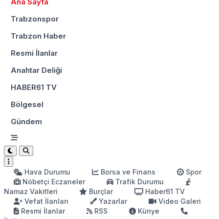
Ana Sayfa
Trabzonspor
Trabzon Haber
Resmi İlanlar
Anahtar Deliği
HABER61 TV
Bölgesel
Gündem
Hava Durumu
Borsa ve Finans
Spor
Nöbetçi Eczaneler
Trafik Durumu
Namaz Vakitleri
Burçlar
Haber61 TV
Vefat İlanları
Yazarlar
Video Galeri
Resmi İlanlar
RSS
Künye