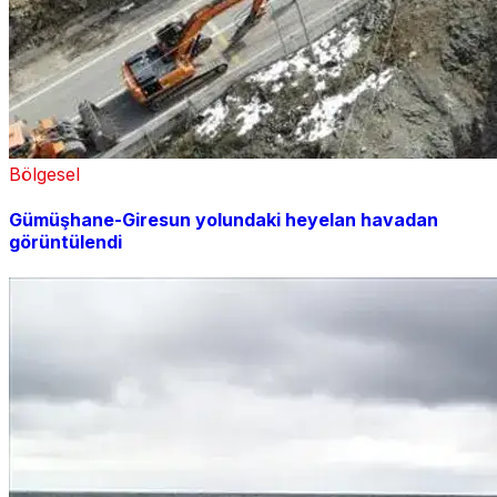
Bölgesel
Gümüşhane-Giresun yolundaki heyelan havadan
görüntülendi