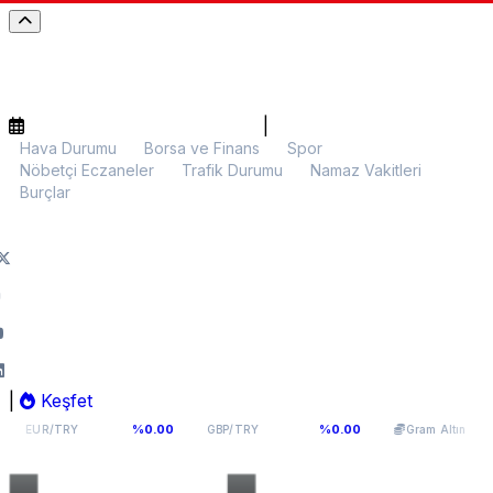
|
Hava Durumu
Borsa ve Finans
Spor
Nöbetçi Eczaneler
Trafik Durumu
Namaz Vakitleri
Burçlar
|
Keşfet
54,976
64,0893
5.960,05
%0.00
%0.00
%0.1
GBP/TRY
Gram Altın