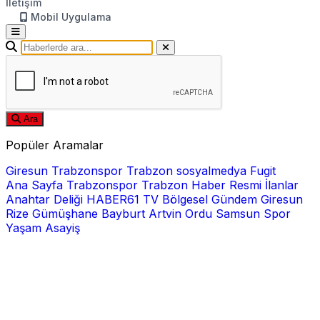
İletişim
Mobil Uygulama
Ara
Popüler Aramalar
Giresun
Trabzonspor
Trabzon
sosyalmedya
Fugit
Ana Sayfa
Trabzonspor
Trabzon Haber
Resmi İlanlar
Anahtar Deliği
HABER61 TV
Bölgesel
Gündem
Giresun
Rize
Gümüşhane
Bayburt
Artvin
Ordu
Samsun
Spor
Yaşam
Asayiş