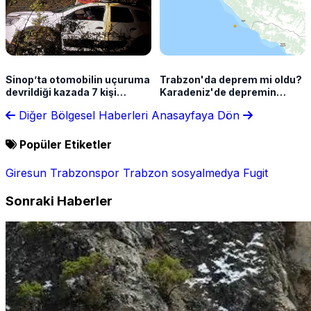
Sinop’ta otomobilin uçuruma
Trabzon'da deprem mi oldu?
devrildiği kazada 7 kişi
Karadeniz'de depremin
yaralandı
şiddeti açıklandı
Diğer Bölgesel Haberleri
Anasayfaya Dön
Popüler Etiketler
Giresun
Trabzonspor
Trabzon
sosyalmedya
Fugit
Sonraki Haberler