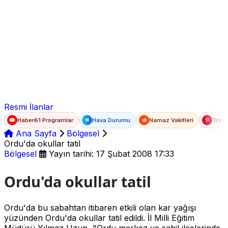
Ad Soyad
E-posta
Şifre
Resmi İlanlar
Haber61 Programlar
Hava Durumu
Namaz Vakitleri
Trafi
N
Ana Sayfa
Bölgesel
Ordu'da okullar tatil
Bölgesel
Yayın tarihi: 17 Şubat 2008 17:33
Ordu'da okullar tatil
Ordu'da bu sabahtan itibaren etkili olan kar yağışı
yüzünden Ordu'da okullar tatil edildi. İl Milli Eğitim