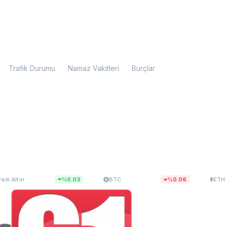
Trafik Durumu
Namaz Vakitleri
Burçlar
.091,56
$64.617,02
$1.910,3
%0.03
BTC
%0.06
ETH