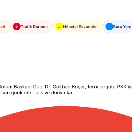
eri
Trafik Durumu
Nöbetçi Eczaneler
Burç Yoru
u
er Bölüm Başkanı Doç. Dr. Gökhan Koçer, terör örgütü PKK i
r, son günlerde Türk ve dünya ka