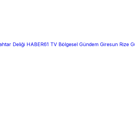
htar Deliği
HABER61 TV
Bölgesel
Gündem
Giresun
Rize
G