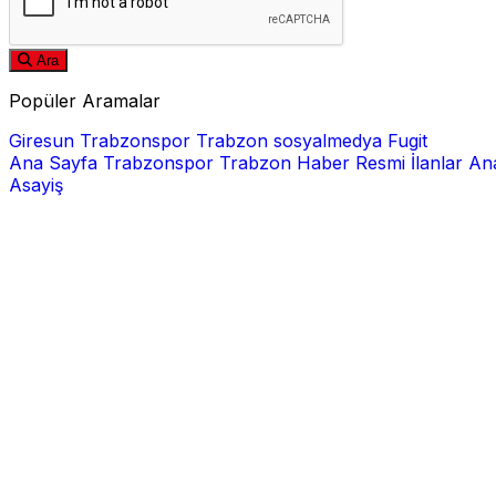
Ara
Popüler Aramalar
Giresun
Trabzonspor
Trabzon
sosyalmedya
Fugit
Ana Sayfa
Trabzonspor
Trabzon Haber
Resmi İlanlar
Ana
Asayiş
E-posta
Şifre