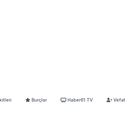
itleri
Burçlar
Haber61 TV
Vefat