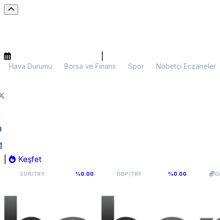
|
Hava Durumu
Borsa ve Finans
Spor
Nöbetçi Eczaneler
|
Keşfet
54,9398
64,131
6
R/TRY
%0.00
GBP/TRY
%0.00
Gram Altın