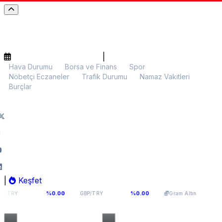
|
Hava Durumu
Borsa ve Finans
Spor
Nöbetçi Eczaneler
Trafik Durumu
Namaz Vakitleri
Burçlar
|
Keşfet
1141
64,2936
6.107,34
%0.00
%0.00
%0.00
GBP/TRY
Gram Altın