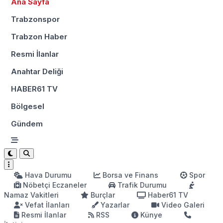
Ana Sayfa
Trabzonspor
Trabzon Haber
Resmi İlanlar
Anahtar Deliği
HABER61 TV
Bölgesel
Gündem
Hava Durumu
Borsa ve Finans
Spor
Nöbetçi Eczaneler
Trafik Durumu
Namaz Vakitleri
Burçlar
Haber61 TV
Vefat İlanları
Yazarlar
Video Galeri
Resmi İlanlar
RSS
Künye