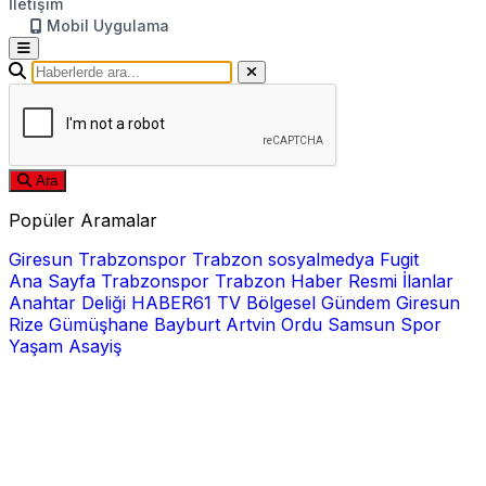
İletişim
Mobil Uygulama
Ara
Popüler Aramalar
Giresun
Trabzonspor
Trabzon
sosyalmedya
Fugit
Ana Sayfa
Trabzonspor
Trabzon Haber
Resmi İlanlar
Anahtar Deliği
HABER61 TV
Bölgesel
Gündem
Giresun
Rize
Gümüşhane
Bayburt
Artvin
Ordu
Samsun
Spor
Yaşam
Asayiş