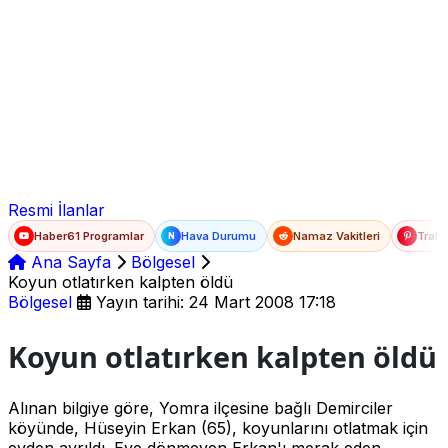
Ad Soyad
E-posta
Şifre
Resmi İlanlar
Haber61 Programlar
Hava Durumu
Namaz Vakitleri
Trafi
N
Ana Sayfa
Bölgesel
Koyun otlatırken kalpten öldü
Bölgesel
Yayın tarihi: 24 Mart 2008 17:18
Koyun otlatırken kalpten öldü
Alınan bilgiye göre, Yomra ilçesine bağlı Demirciler
köyünde, Hüseyin Erkan (65), koyunlarını otlatmak için