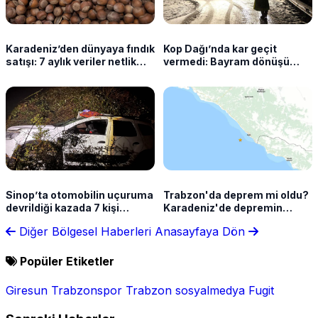
Karadeniz’den dünyaya fındık
Kop Dağı’nda kar geçit
satışı: 7 aylık veriler netlik
vermedi: Bayram dönüşü
kazandı
sürücüler yolda kaldı
Sinop’ta otomobilin uçuruma
Trabzon'da deprem mi oldu?
devrildiği kazada 7 kişi
Karadeniz'de depremin
yaralandı
şiddeti açıklandı
Diğer Bölgesel Haberleri
Anasayfaya Dön
Popüler Etiketler
Giresun
Trabzonspor
Trabzon
sosyalmedya
Fugit