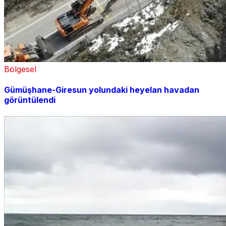
Bölgesel
Gümüşhane-Giresun yolundaki heyelan havadan
görüntülendi