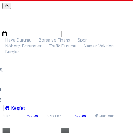
|
Hava Durumu
Borsa ve Finans
Spor
Nöbetçi Eczaneler
Trafik Durumu
Namaz Vakitleri
Burçlar
|
Keşfet
8
64,131
6.099,70
%0.00
%0.00
%0.13
GBP/TRY
Gram Altın