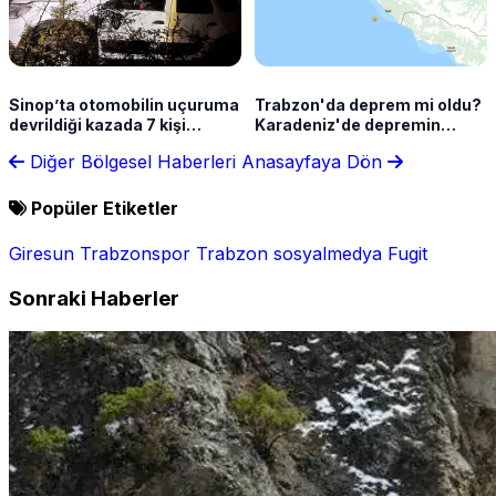
Sinop’ta otomobilin uçuruma
Trabzon'da deprem mi oldu?
devrildiği kazada 7 kişi
Karadeniz'de depremin
yaralandı
şiddeti açıklandı
Diğer Bölgesel Haberleri
Anasayfaya Dön
Popüler Etiketler
Giresun
Trabzonspor
Trabzon
sosyalmedya
Fugit
Sonraki Haberler