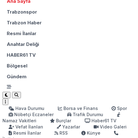
Ana Sayfa
Trabzonspor
Trabzon Haber
Resmi İlanlar
Anahtar Deliği
HABER61 TV
Bölgesel
Gündem
Hava Durumu
Borsa ve Finans
Spor
Nöbetçi Eczaneler
Trafik Durumu
Namaz Vakitleri
Burçlar
Haber61 TV
Vefat İlanları
Yazarlar
Video Galeri
Resmi İlanlar
RSS
Künye