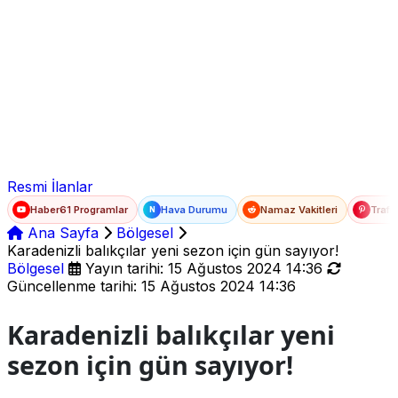
Ad Soyad
E-posta
Şifre
Resmi İlanlar
Haber61 Programlar
Hava Durumu
Namaz Vakitleri
Trafi
N
Ana Sayfa
Bölgesel
Karadenizli balıkçılar yeni sezon için gün sayıyor!
Bölgesel
Yayın tarihi: 15 Ağustos 2024 14:36
Güncellenme tarihi: 15 Ağustos 2024 14:36
Karadenizli balıkçılar yeni
sezon için gün sayıyor!