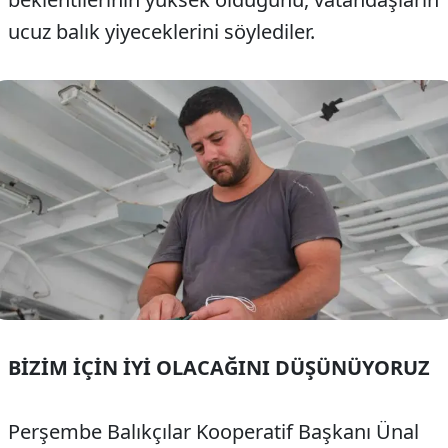
ucuz balık yiyeceklerini söylediler.
BİZİM İÇİN İYİ OLACAĞINI DÜŞÜNÜYORUZ
Perşembe Balıkçılar Kooperatif Başkanı Ünal