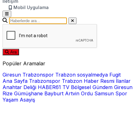
İletişim
Mobil Uygulama
Ara
Popüler Aramalar
Giresun
Trabzonspor
Trabzon
sosyalmedya
Fugit
Ana Sayfa
Trabzonspor
Trabzon Haber
Resmi İlanlar
Anahtar Deliği
HABER61 TV
Bölgesel
Gündem
Giresun
Rize
Gümüşhane
Bayburt
Artvin
Ordu
Samsun
Spor
Yaşam
Asayiş