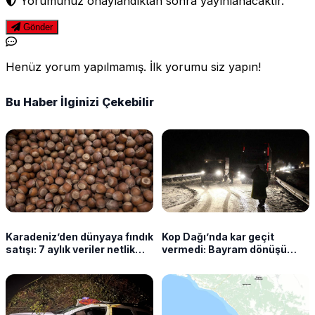
Yorumunuz onaylandıktan sonra yayınlanacaktır.
Gönder
Henüz yorum yapılmamış. İlk yorumu siz yapın!
Bu Haber İlginizi Çekebilir
Karadeniz’den dünyaya fındık
Kop Dağı’nda kar geçit
satışı: 7 aylık veriler netlik
vermedi: Bayram dönüşü
kazandı
sürücüler yolda kaldı