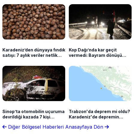
Karadeniz’den dünyaya fındık
Kop Dağı’nda kar geçit
satışı: 7 aylık veriler netlik
vermedi: Bayram dönüşü
kazandı
sürücüler yolda kaldı
Sinop’ta otomobilin uçuruma
Trabzon'da deprem mi oldu?
devrildiği kazada 7 kişi
Karadeniz'de depremin
yaralandı
şiddeti açıklandı
Diğer Bölgesel Haberleri
Anasayfaya Dön