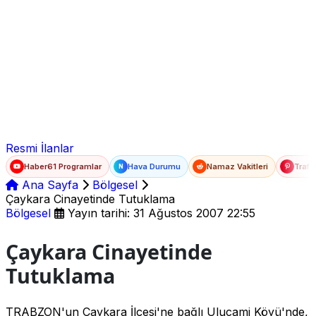
Ad Soyad
E-posta
Şifre
Resmi İlanlar
Haber61 Programlar
Hava Durumu
Namaz Vakitleri
Trafi
N
Ana Sayfa
Bölgesel
Çaykara Cinayetinde Tutuklama
Bölgesel
Yayın tarihi: 31 Ağustos 2007 22:55
Çaykara Cinayetinde
Tutuklama
TRABZON'un Çaykara İlçesi'ne bağlı Ulucami Köyü'nde,