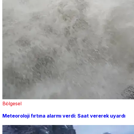
Bölgesel
Meteoroloji fırtına alarmı verdi: Saat vererek uyardı