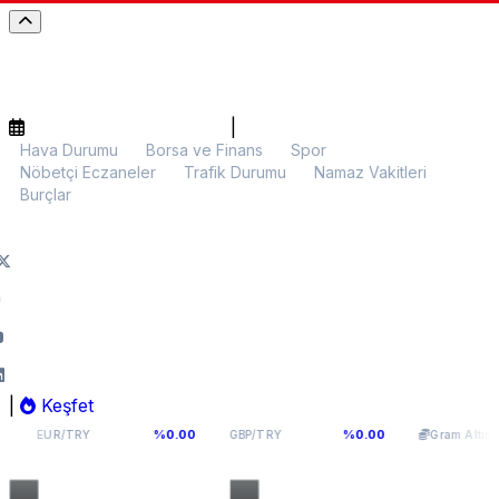
|
Hava Durumu
Borsa ve Finans
Spor
Nöbetçi Eczaneler
Trafik Durumu
Namaz Vakitleri
Burçlar
|
Keşfet
55,1141
64,2936
6.107,34
%0.00
%0.00
%0.
Y
GBP/TRY
Gram Altın