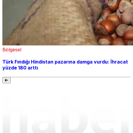
Bölgesel
Türk Fındığı Hindistan pazarına damga vurdu: İhracat
yüzde 180 arttı