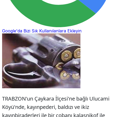
Google'da Bizi Sık Kullanılanlara Ekleyin
TRABZON'un Çaykara İlçesi'ne bağlı Ulucami
Köyü'nde, kayınpederi, baldızı ve ikiz
kayınbiraderleri ile bir çobanı kalaşnikof ile