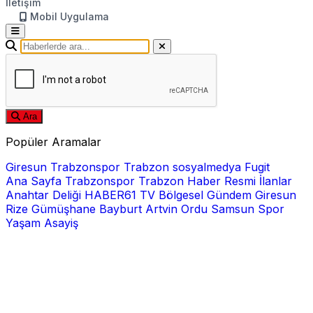
İletişim
Mobil Uygulama
Ara
Popüler Aramalar
Giresun
Trabzonspor
Trabzon
sosyalmedya
Fugit
Ana Sayfa
Trabzonspor
Trabzon Haber
Resmi İlanlar
Anahtar Deliği
HABER61 TV
Bölgesel
Gündem
Giresun
Rize
Gümüşhane
Bayburt
Artvin
Ordu
Samsun
Spor
Yaşam
Asayiş