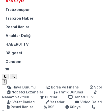
Ana Sayfa
Trabzonspor
Trabzon Haber
Resmi İlanlar
Anahtar Deliği
HABER61 TV
Bölgesel
Gündem
Hava Durumu
Borsa ve Finans
Spor
Nöbetçi Eczaneler
Trafik Durumu
Namaz Vakitleri
Burçlar
Haber61 TV
Vefat İlanları
Yazarlar
Video Galeri
Resmi İlanlar
RSS
Künye