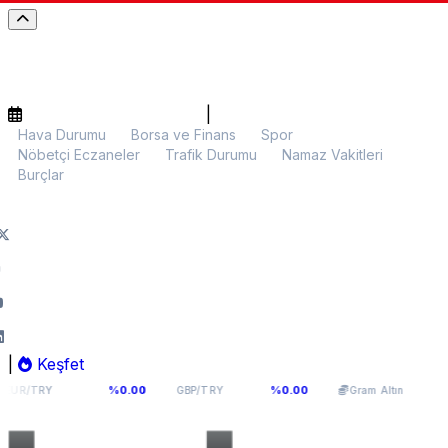
|
Hava Durumu
Borsa ve Finans
Spor
Nöbetçi Eczaneler
Trafik Durumu
Namaz Vakitleri
Burçlar
|
Keşfet
398
64,131
6.136,91
%0.00
%0.00
%1.19
GBP/TRY
Gram Altın