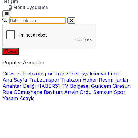
İletişim
Mobil Uygulama
Ara
Popüler Aramalar
Giresun
Trabzonspor
Trabzon
sosyalmedya
Fugit
Ana Sayfa
Trabzonspor
Trabzon Haber
Resmi İlanlar
Anahtar Deliği
HABER61 TV
Bölgesel
Gündem
Giresun
Rize
Gümüşhane
Bayburt
Artvin
Ordu
Samsun
Spor
Yaşam
Asayiş