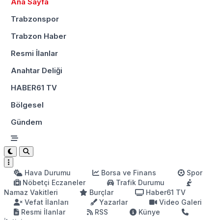
Ana Sayfa
Trabzonspor
Trabzon Haber
Resmi İlanlar
Anahtar Deliği
HABER61 TV
Bölgesel
Gündem
Hava Durumu
Borsa ve Finans
Spor
Nöbetçi Eczaneler
Trafik Durumu
Namaz Vakitleri
Burçlar
Haber61 TV
Vefat İlanları
Yazarlar
Video Galeri
Resmi İlanlar
RSS
Künye