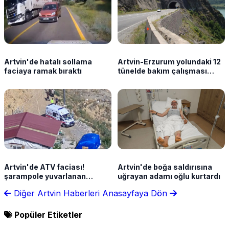
Artvin'de hatalı sollama
Artvin-Erzurum yolundaki 12
faciaya ramak bıraktı
tünelde bakım çalışması
sürüyor
Artvin'de ATV faciası!
Artvin'de boğa saldırısına
şarampole yuvarlanan
uğrayan adamı oğlu kurtardı
araçtaki 2 çocuk ağır
Diğer Artvin Haberleri
Anasayfaya Dön
yaralandı
Popüler Etiketler