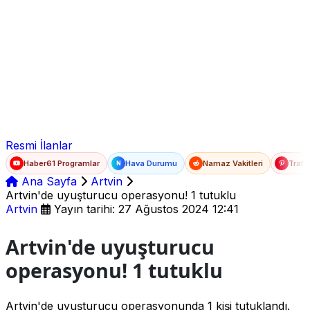
Ad Soyad
E-posta
Şifre
Resmi İlanlar
Haber61 Programlar
Hava Durumu
Namaz Vakitleri
Trafi
N
Ana Sayfa
Artvin
Artvin'de uyuşturucu operasyonu! 1 tutuklu
Artvin
Yayın tarihi: 27 Ağustos 2024 12:41
Artvin'de uyuşturucu
operasyonu! 1 tutuklu
Artvin'de uyuşturucu operasyonunda 1 kişi tutuklandı.