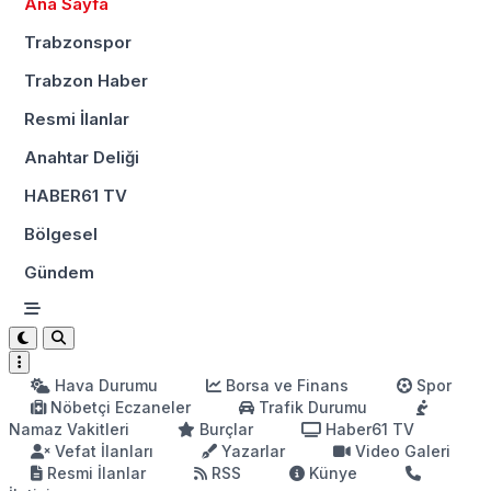
Ana Sayfa
Trabzonspor
Trabzon Haber
Resmi İlanlar
Anahtar Deliği
HABER61 TV
Bölgesel
Gündem
Hava Durumu
Borsa ve Finans
Spor
Nöbetçi Eczaneler
Trafik Durumu
Namaz Vakitleri
Burçlar
Haber61 TV
Vefat İlanları
Yazarlar
Video Galeri
Resmi İlanlar
RSS
Künye