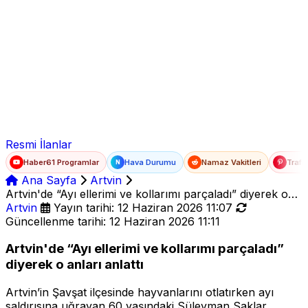
Ad Soyad
E-posta
Şifre
Resmi İlanlar
Haber61 Programlar
Hava Durumu
Namaz Vakitleri
Trafi
N
Ana Sayfa
Artvin
Artvin'de “Ayı ellerimi ve kollarımı parçaladı” diyerek o
anları anlattı
Artvin
Yayın tarihi: 12 Haziran 2026 11:07
Güncellenme tarihi: 12 Haziran 2026 11:11
Artvin'de “Ayı ellerimi ve kollarımı parçaladı”
diyerek o anları anlattı
Artvin’in Şavşat ilçesinde hayvanlarını otlatırken ayı
saldırısına uğrayan 60 yaşındaki Süleyman Saklar,