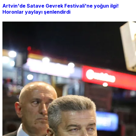
Artvin'de Satave Gevrek Festivali'ne yoğun ilgi!
Horonlar yaylayı şenlendirdi