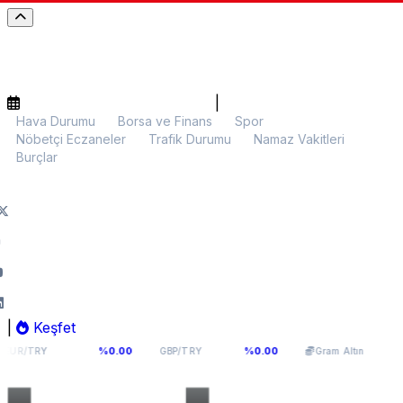
|
Hava Durumu
Borsa ve Finans
Spor
Nöbetçi Eczaneler
Trafik Durumu
Namaz Vakitleri
Burçlar
|
Keşfet
8177
63,965
6.004,69
%0.00
%0.00
%0.14
GBP/TRY
Gram Altın