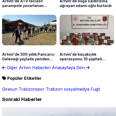
Artvin'de ATV faciası!
Artvin'de boğa saldırısına
şarampole yuvarlanan
uğrayan adamı oğlu kurtardı
araçtaki 2 çocuk ağır
yaralandı
Artvin'de 300 yıllık Pancarcı
Artvin'de kaçakçılık
Geleneği yaylada yeniden
operasyonu: 10 şüpheli
canlandı
hakkında işlem yapıldı
Diğer Artvin Haberleri
Anasayfaya Dön
Popüler Etiketler
Giresun
Trabzonspor
Trabzon
sosyalmedya
Fugit
Sonraki Haberler