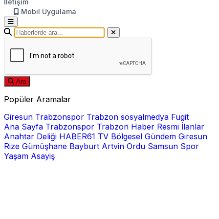
İletişim
Mobil Uygulama
Ara
Popüler Aramalar
Giresun
Trabzonspor
Trabzon
sosyalmedya
Fugit
Ana Sayfa
Trabzonspor
Trabzon Haber
Resmi İlanlar
Anahtar Deliği
HABER61 TV
Bölgesel
Gündem
Giresun
Rize
Gümüşhane
Bayburt
Artvin
Ordu
Samsun
Spor
Yaşam
Asayiş