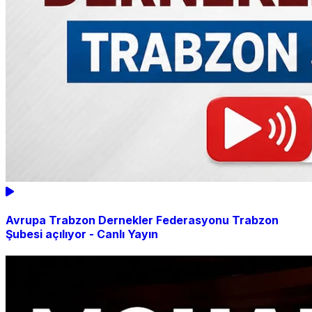
Avrupa Trabzon Dernekler Federasyonu Trabzon
Şubesi açılıyor - Canlı Yayın