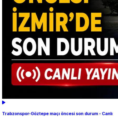
Trabzonspor-Göztepe maçı öncesi son durum - Canlı