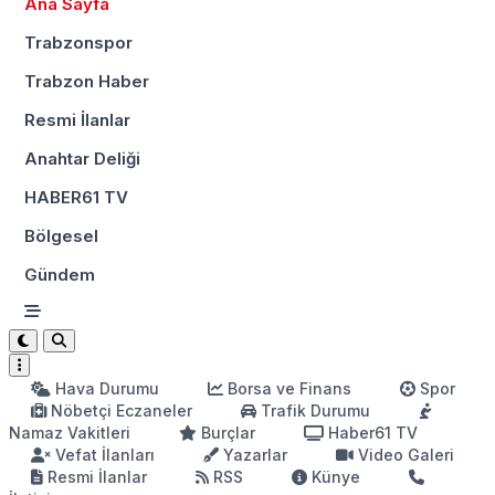
Ana Sayfa
Trabzonspor
Trabzon Haber
Resmi İlanlar
Anahtar Deliği
HABER61 TV
Bölgesel
Gündem
Hava Durumu
Borsa ve Finans
Spor
Nöbetçi Eczaneler
Trafik Durumu
Namaz Vakitleri
Burçlar
Haber61 TV
Vefat İlanları
Yazarlar
Video Galeri
Resmi İlanlar
RSS
Künye