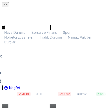
|
Hava Durumu
Borsa ve Finans
Spor
Nöbetçi Eczaneler
Trafik Durumu
Namaz Vakitleri
Burçlar
|
Keşfet
1
$1.913,81
$83,55
%0.19
%0.17
%1.29
ETH
Brent
BIST 1