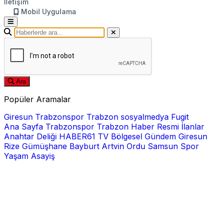
İletişim
Mobil Uygulama
Ara
Popüler Aramalar
Giresun
Trabzonspor
Trabzon
sosyalmedya
Fugit
Ana Sayfa
Trabzonspor
Trabzon Haber
Resmi İlanlar
Anahtar Deliği
HABER61 TV
Bölgesel
Gündem
Giresun
Rize
Gümüşhane
Bayburt
Artvin
Ordu
Samsun
Spor
Yaşam
Asayiş