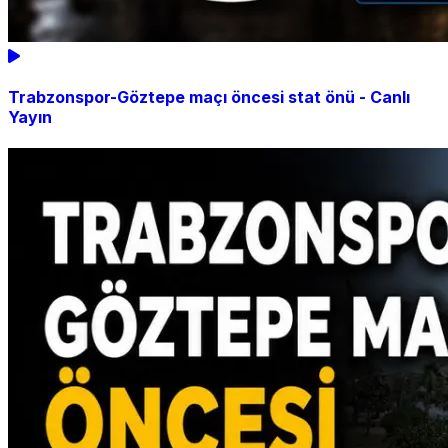
Trabzonspor-Göztepe maçı öncesi stat önü - Canlı
Yayın