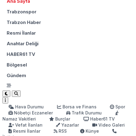
Ana Sayfa
Trabzonspor
Trabzon Haber
Resmi İlanlar
Anahtar Deliği
HABER61 TV
Bölgesel
Gündem
Hava Durumu
Borsa ve Finans
Spor
Nöbetçi Eczaneler
Trafik Durumu
Namaz Vakitleri
Burçlar
Haber61 TV
Vefat İlanları
Yazarlar
Video Galeri
Resmi İlanlar
RSS
Künye