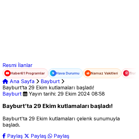
Ad Soyad
E-posta
Şifre
Resmi İlanlar
Haber61 Programlar
Hava Durumu
Namaz Vakitleri
Trafi
N
Ana Sayfa
Bayburt
Bayburt’ta 29 Ekim kutlamaları başladı!
Bayburt
Yayın tarihi: 29 Ekim 2024 08:58
Bayburt’ta 29 Ekim kutlamaları başladı!
Bayburt'ta 29 Ekim kutlamaları çelenk sunumuyla
başladı.
Paylaş
Paylaş
Paylaş