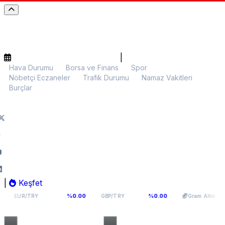
|
Hava Durumu
Borsa ve Finans
Spor
Nöbetçi Eczaneler
Trafik Durumu
Namaz Vakitleri
Burçlar
|
Keşfet
,8177
63,965
6.031,75
%0.00
%0.00
%0.45
GBP/TRY
Gram Altın