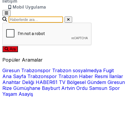
İletişim
Mobil Uygulama
Ara
Popüler Aramalar
Giresun
Trabzonspor
Trabzon
sosyalmedya
Fugit
Ana Sayfa
Trabzonspor
Trabzon Haber
Resmi İlanlar
Anahtar Deliği
HABER61 TV
Bölgesel
Gündem
Giresun
Rize
Gümüşhane
Bayburt
Artvin
Ordu
Samsun
Spor
Yaşam
Asayiş