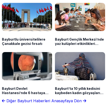
Bayburtlu üniversitelilere
Bayburt Gençlik Merkezi’nde
Çanakkale gezisi fırsatı
yaz kulüpleri etkinlikleri
sürüyor
Bayburt Devlet
Bayburt’ta 10 yıllık kedisini
Hastanesi’nde 6 hastaya
kaybeden kadın gözyaşlarına
başarılı üroloji operasyonu
boğuldu
Diğer Bayburt Haberleri
Anasayfaya Dön