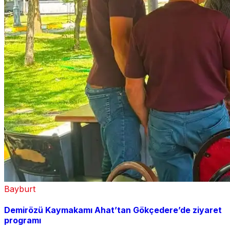
Bayburt
Demirözü Kaymakamı Ahat’tan Gökçedere’de ziyaret
programı